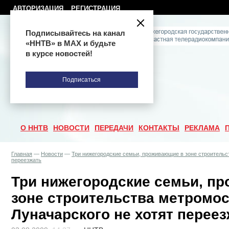
АВТОРИЗАЦИЯ
РЕГИСТРАЦИЯ
Подписывайтесь на канал
«ННТВ» в МАХ и будьте
в курсе новостей!
Подписаться
О ННТВ
НОВОСТИ
ПЕРЕДАЧИ
КОНТАКТЫ
РЕКЛАМА
Главная
—
Новости
—
Три нижегородские семьи, проживающие в зоне строительс
переезжать
Три нижегородские семьи, п
зоне строительства метромос
Луначарского не хотят перее