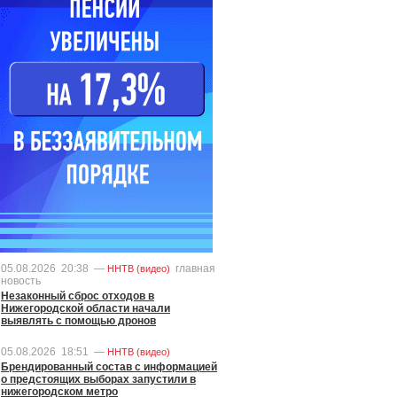
05.08.2026
20:38
—
главная
ННТВ (видео)
новость
Незаконный сброс отходов в
Нижегородской области начали
выявлять с помощью дронов
05.08.2026
18:51
—
ННТВ (видео)
Брендированный состав с информацией
о предстоящих выборах запустили в
нижегородском метро