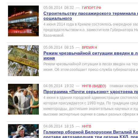
05.06.2014
08:32
—
ГИПОРТ.РФ
Строительству пассажирского терминала 
социального
4 июня 2014 года в Кремле состоялось очередное з
председательством и.о. заместителя Губернатора Н
Казачковой.
05.06.2014
08:15
—
ВРЕМЯ Н
Режим чрезвычайной ситуации введен в л
июня
Режим чрезвычайной ситуации в лесах введен на тер
июня. Об этом сообщает пресс-служба губернатора 
04.06.2014
19:32
—
главная новост
ННТВ (ВИДЕО)
Программа «Почти серьезно» удостоена 
4 июня в здании городской администрации состоялос
которая присуждается с 1993 года. По традиции сред
нижегородцы, достигшие значительных научных и ху
высокие экспертные оценки в самых разных сферах ж
04.06.2014
18:15
—
ННТВ
Голкипер сборной Белоруссии Виталий Ко
составе автозаводцев три сезона КХЛ, по