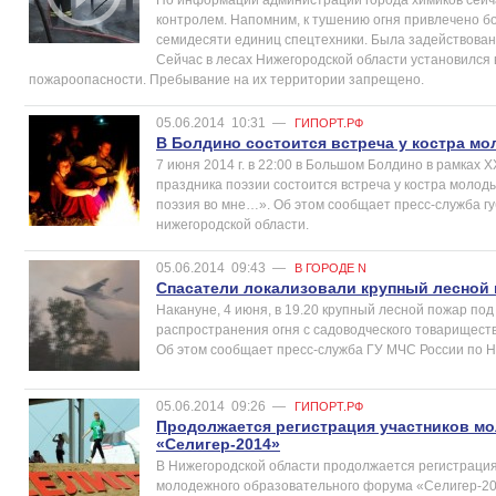
контролем. Напомним, к тушению огня привлечено б
семидесяти единиц спецтехники. Была задействована
Сейчас в лесах Нижегородской области установился 
пожароопасности. Пребывание на их территории запрещено.
05.06.2014
10:31
—
ГИПОРТ.РФ
В Болдино состоится встреча у костра м
7 июня 2014 г. в 22:00 в Большом Болдино в рамках
праздника поэзии состоится встреча у костра молод
поэзия во мне…». Об этом сообщает пресс-служба г
нижегородской области.
05.06.2014
09:43
—
В ГОРОДЕ N
Спасатели локализовали крупный лесной
Накануне, 4 июня, в 19.20 крупный лесной пожар по
распространения огня с садоводческого товариществ
Об этом сообщает пресс-служба ГУ МЧС России по Н
05.06.2014
09:26
—
ГИПОРТ.РФ
Продолжается регистрация участников м
«Селигер-2014»
В Нижегородской области продолжается регистрация
молодежного образовательного форума «Селигер-201