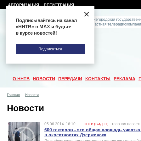
АВТОРИЗАЦИЯ
РЕГИСТРАЦИЯ
Подписывайтесь на канал
«ННТВ» в МАХ и будьте
в курсе новостей!
Подписаться
О ННТВ
НОВОСТИ
ПЕРЕДАЧИ
КОНТАКТЫ
РЕКЛАМА
Главная
—
Новости
Новости
05.06.2014
16:10
—
главная новост
ННТВ (ВИДЕО)
600 гектаров - это общая площадь участка
в окрестностях Дзержинска
По информации администрации города химиков сейча