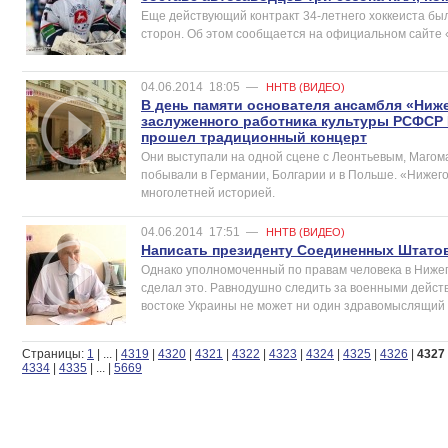
Еще действующий контракт 34-летнего хоккеиста бы
сторон. Об этом сообщается на официальном сайте 
04.06.2014
18:05
—
ННТВ (ВИДЕО)
В день памяти основателя ансамбля «Ниж
заслуженного работника культуры РСФСР 
прошел традиционный концерт
Они выступали на одной сцене с Леонтьевым, Магом
побывали в Германии, Болгарии и в Польше. «Нижего
многолетней историей.
04.06.2014
17:51
—
ННТВ (ВИДЕО)
Написать президенту Соединенных Штато
Однако уполномоченный по правам человека в Ниже
сделал это. Равнодушно следить за военными действ
востоке Украины не может ни один здравомыслящий 
Страницы:
1
|
...
|
4319
|
4320
|
4321
|
4322
|
4323
|
4324
|
4325
|
4326
|
4327
4334
|
4335
|
...
|
5669