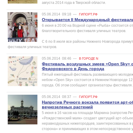
августа 2014 года в Тверской области.
05.06.2014
09:18
—
ГИПОРТ.РФ
Открывается II Международный фестивал
6 июня в 20:00 на Водной сцене «Рыба» состоится о
благотворительного фестиваля уличных театров.
C 6 по 8 июля все районы Нижнего Новгорода примут
фестиваля уличных театров.
05.06.2014
08:46
—
В ГОРОДЕ N
Фестиваль воздушных змеев «Open Sky» с
Федоровского в День города
Пятый ежегодный фестиваль развивающего молодежн
небом «Open Sky» состоится в Нижнем Новгороде 12
города. Об этом сообщают организаторы фестиваля.
05.06.2014
08:37
—
ГИПОРТ.РФ
Напротив Речного вокзала появится арт-о
вечнозеленых растений
5 июня в 16 часов на площади Маркина (напротив Ре
«Рождественский маяк» создает цветущий арт-объе
неравнодушных нижегородцев, заинтересованных в 
сторона» и принимающих в этом непосредственное у