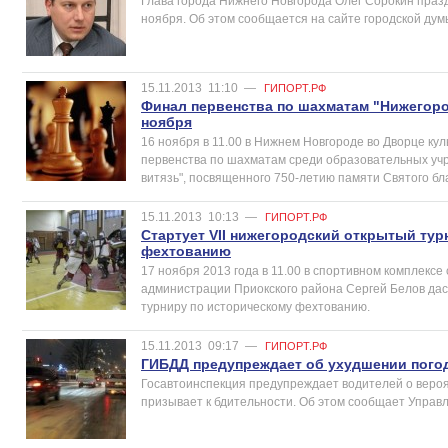
Глава города Нижнего Новгорода Олег Сорокин празд
ноября. Об этом сообщается на сайте городской дум
15.11.2013
11:10
—
ГИПОРТ.РФ
Финал первенства по шахматам "Нижегоро
ноября
16 ноября в 11.00 в Нижнем Новгороде во Дворце ку
первенства по шахматам среди образовательных уч
витязь", посвященного 750-летию памяти Святого бл
15.11.2013
10:13
—
ГИПОРТ.РФ
Cтартует VII нижегородский открытый тур
фехтованию
17 ноября 2013 года в 11.00 в спортивном комплексе
администрации Приокского района Сергей Белов даст
турниру по историческому фехтованию.
15.11.2013
09:17
—
ГИПОРТ.РФ
ГИБДД предупреждает об ухудшении пого
Госавтоинспекция предупреждает водителей о вероя
призывает к бдительности. Об этом сообщает Управ