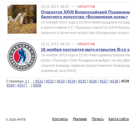
15.11.2013
08:22
—
ГИПОРТ.РФ
Откроется XXVII Всероссийский Пушкинск
балетного искусства «Болдинская осень»
15 ноября 2013 года в 18.00 в Нижегородском госуд
и балета имени А.С. Пушкина откроется XXVII Всер
оперного и балетного искусства «Болдинская осень».
15.11.2013
08:19
—
ГИПОРТ.РФ
16 ноября состоится матч-открытие III-го
16 ноября 2013 года в 15.00 глава администрации Н
клуба «Торпедо» Олег Кондрашов выйдет на лед Дво
сборной команды администрации Нижнего Новгорода в
хоккейной лиги (НХЛ).
Страницы:
1
|
...
|
4531
|
4532
|
4533
|
4534
|
4535
|
4536
|
4537
|
4538
|
4539
4546
|
4547
|
...
|
5669
Контакты
Реклама
Печать
Карта сайта
© 2026 ННТВ