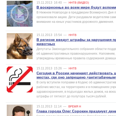
15.11.2013
16:40
—
ННТВ (ВИДЕО)
В воскресенье во всем мире будут вспом
В Нижнем Новгороде в преддверии Всемирного Дня 
организовали акцию. Дети раздавали водителям сам
внимание на юных участников дорожного движения.
15.11.2013
15:54
—
ННТВ
В регионе введут штрафы за нарушения 
животных
Депутаты Законодательного собрания области поддер
об административных правонарушениях. Напомним, в 
утверждены временные правила содержания домашн
15.11.2013
15:26
—
ННТВ
Сегодня в России начинают действовать ш
местах, где оно запрещено «антитабачны
В силу вступили поправки в Кодекс об администрати
рабочих местах, на территориях и в помещениях учр
здравоохранения, в подъездах жилых домов, на вокз
штрафы от пятисот до полутора тысяч рублей.
15.11.2013
11:14
—
ВРЕМЯ Н
Глава города Олег Сорокин празднует де