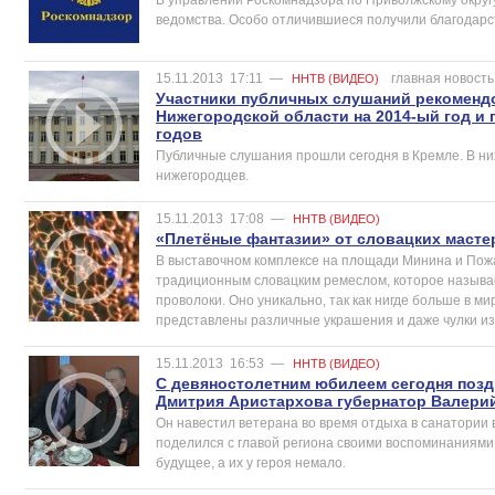
ведомства. Особо отличившиеся получили благодарс
15.11.2013
17:11
—
главная новость
ННТВ (ВИДЕО)
Участники публичных слушаний рекоменд
Нижегородской области на 2014-ый год и 
годов
Публичные слушания прошли сегодня в Кремле. В ни
нижегородцев.
15.11.2013
17:08
—
ННТВ (ВИДЕО)
«Плетёные фантазии» от словацких масте
В выставочном комплексе на площади Минина и Пожа
традиционным словацким ремеслом, которое называе
проволоки. Оно уникально, так как нигде больше в ми
представлены различные украшения и даже чулки из
15.11.2013
16:53
—
ННТВ (ВИДЕО)
С девяностолетним юбилеем сегодня позд
Дмитрия Аристархова губернатор Валери
Он навестил ветерана во время отдыха в санатории 
поделился с главой региона своими воспоминаниями 
будущее, а их у героя немало.