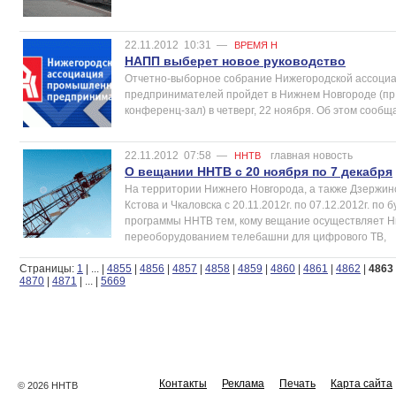
22.11.2012
10:31
—
ВРЕМЯ Н
НАПП выберет новое руководство
Отчетно-выборное собрание Нижегородской ассоци
предпринимателей пройдет в Нижнем Новгороде (пр.
конференц-зал) в четверг, 22 ноября. Об этом сооб
22.11.2012
07:58
—
главная новость
ННТВ
О вещании ННТВ с 20 ноября по 7 декабря
На территории Нижнего Новгорода, а также Дзержинс
Кстова и Чкаловска с 20.11.2012г. по 07.12.2012г. по 
программы ННТВ тем, кому вещание осуществляет Ни
переоборудованием телебашни для цифрового ТВ,
Страницы:
1
|
...
|
4855
|
4856
|
4857
|
4858
|
4859
|
4860
|
4861
|
4862
|
4863
4870
|
4871
|
...
|
5669
Контакты
Реклама
Печать
Карта сайта
© 2026 ННТВ