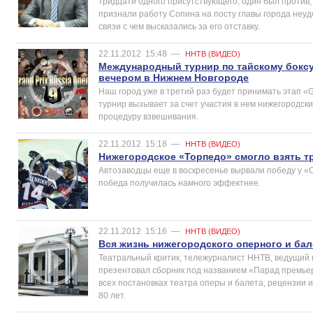
тридцати одного присутствующего, один был против
признали работу Сопина на посту главы города неуд
связи с чем высказались за его отставку.
22.11.2012
15:48
—
ННТВ (ВИДЕО)
Международный турнир по тайскому боксу
вечером в Нижнем Новгороде
Наш город уже в третий раз будет принимать этап «G
турнир вызывает за счет участия в нем нижегородск
процедуру взвешивания.
22.11.2012
15:18
—
ННТВ (ВИДЕО)
Нижегородское «Торпедо» смогло взять т
Автозаводцы еще в воскресенье вырвали победу у «
победа получилась намного эффектнее.
22.11.2012
15:16
—
ННТВ (ВИДЕО)
Вся жизнь нижегородского оперного и бал
Театральный критик, тележурналист ННТВ, ведущий
презентовал сборник под названием «Парад премьер
всех постановках театра оперы и балета, рецензии и
80 лет.