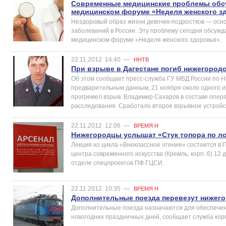
Современные медицинские проблемы обсу
медицинском форуме «Неделя женского з
Нездоровый образ жизни девочек-подростков — осно
заболеваний в России. Эту проблему сегодня обсужд
медицинском форуме «Неделя женского здоровья».
22.11.2012
14:40
—
ННТВ
При взрыве в Дагестане погиб нижегород
Об этом сообщает пресс-служба ГУ МВД России по Н
предварительным данным, 21 ноября около одного и
прогремел взрыв. Владимир Сахаров в составе опер
расследования. Сработало второе взрывное устройст
22.11.2012
12:06
—
ВРЕМЯ Н
Нижегородцы услышат «Стук топора по л
Лекция из цикла «Внеклассное чтение» состоится в
центра современного искусства (Кремль, корп. 6) 12 
отделе спецпроектов ПФ ГЦСИ.
22.11.2012
10:35
—
ВРЕМЯ Н
Дополнительные поезда перевезут нижего
Дополнительные поезда назначаются для обеспечен
новогодних праздничных дней, сообщает служба ко