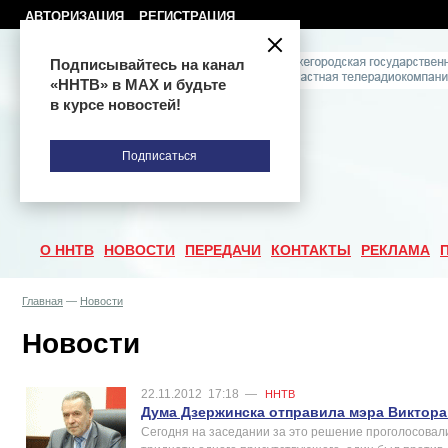
АВТОРИЗАЦИЯ
РЕГИСТРАЦИЯ
Подписывайтесь на канал
«ННТВ» в МАХ и будьте
в курсе новостей!
Подписаться
О ННТВ
НОВОСТИ
ПЕРЕДАЧИ
КОНТАКТЫ
РЕКЛАМА
Главная
—
Новости
Новости
22.11.2012
17:18
—
ННТВ
Дума Дзержинска отправила мэра Виктора
Сегодня на заседании за это решение проголосовали