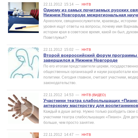
22.11.2012
15:14
—
ННТВ
Одному из самых почитаемых русских св
Нижнем Новгороде межрегиональная науч
Археологи, священнослужители, краеведы, историки 
уровня ищут ответы на вопросы, почему имя Варнавы
истории края в советское время, какой он был, духо
Поветлужья?
22.11.2012
15:02
—
ННТВ
Второй всероссийский форум программы 
завершился в Нижнем Новгороде
По его итогам представители церкви, государственн
общественных организаций и науки разработали ко
политики. Сегодня главное, считают участники, мод
законодательство.
22.11.2012
14:53
—
ННТВ (ВИДЕО)
Участники театра слабослышащих «Пиано»
актерскому мастерству для воспитаннико
Каждый в душе актер. Нужно только разбудить свои 
участники театра слабослышащих «Пиано». Для дет
больше, чем просто занятие.
22.11.2012
14:47
—
ННТВ