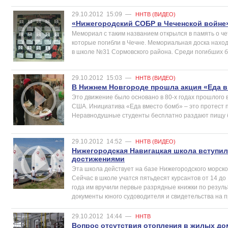
29.10.2012
15:09
—
ННТВ (ВИДЕО)
«Нижегородский СОБР в Чеченской войне
Мемориал с таким названием открылся в память о ч
которые погибли в Чечне. Мемориальная доска наход
в школе №31 Сормовского района. Среди погибших б
29.10.2012
15:03
—
ННТВ (ВИДЕО)
В Нижнем Новгороде прошла акция «Еда 
Это движение было основано в 80-х годах прошлого 
США. Инициатива «Еда вместо бомб» – это протест 
Неравнодушные студенты бесплатно раздают пищу бе
29.10.2012
14:52
—
ННТВ (ВИДЕО)
Нижегородская Навигацкая школа вступил
достижениями
Эта школа действует на базе Нижегородского морског
Сейчас в школе учатся пятьдесят курсантов от 14 до
года им вручили первые разрядные книжки по резул
документы юного судоводителя и свидетельства на п
29.10.2012
14:44
—
ННТВ
Вопрос отсутствия отопления в жилых до