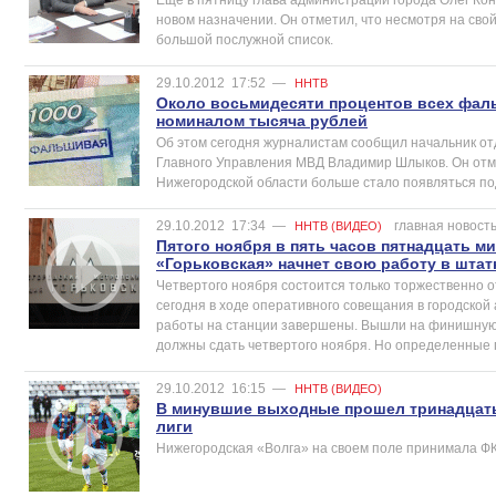
новом назначении. Он отметил, что несмотря на сво
большой послужной список.
29.10.2012
17:52
—
ННТВ
Около восьмидесяти процентов всех фал
номиналом тысяча рублей
Об этом сегодня журналистам сообщил начальник от
Главного Управления МВД Владимир Шлыков. Он отме
Нижегородской области больше стало появляться п
29.10.2012
17:34
—
главная новост
ННТВ (ВИДЕО)
Пятого ноября в пять часов пятнадцать м
«Горьковская» начнет свою работу в шта
Четвертого ноября состоится только торжественно о
сегодня в ходе оперативного совещания в городско
работы на станции завершены. Вышли на финишную 
должны сдать четвертого ноября. Но определенные
29.10.2012
16:15
—
ННТВ (ВИДЕО)
В минувшие выходные прошел тринадцат
лиги
Нижегородская «Волга» на своем поле принимала Ф