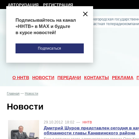
АВТОРИЗАЦИЯ
РЕГИСТРАЦИЯ
Подписывайтесь на канал
«ННТВ» в МАХ и будьте
в курсе новостей!
Подписаться
О ННТВ
НОВОСТИ
ПЕРЕДАЧИ
КОНТАКТЫ
РЕКЛАМА
Главная
—
Новости
Новости
29.10.2012
18:02
—
ННТВ
Дмитрий Шуров представлен сегодня в к
обязанности главы Канавинского района
Еще в пятницу глава администрации города Олег Ко