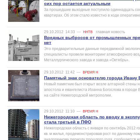
сих пор остается актуальным
За прошедшие выходные поступило одиннадцать соо
квартирах. Об этом стало известно в ходе оперативн
29.10.2012
14:33
—
главная новость
ННТВ
Вредных выбросов от промышленных пре
нет
Это предварительные данные передвижной экологич
специалисты провели мониторинг атмосферного воз
Металлургического завода и завода «Октябрь».
29.10.2012
11:42
—
ВРЕМЯ Н
Памятный знак основателю города Ивану 
Новый памятник был открыт возле алтарной стены на
апостола и евангелиста Иоанна Богослова в городе 
на сайте Нижегородской митрополии.
29.10.2012
11:10
—
ВРЕМЯ Н
Нижегородская область по вводу в экспл
стала третьей в ПФО
Нижегородская область с января по сентябрь 2012 го
кв. м жилья, продемонстрировав рост по данному по
аналогичному периоду прошлого года, сообщается на