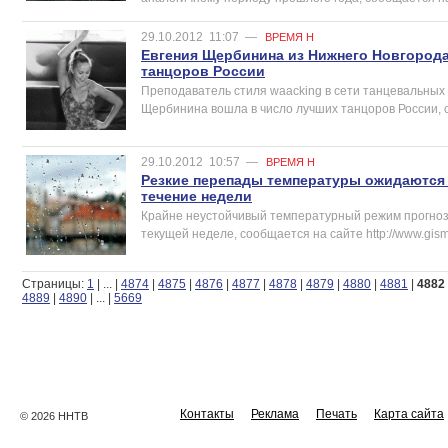
29.10.2012
11:07
—
ВРЕМЯ Н
Евгения Щербинина из Нижнего Новгород
танцоров России
Преподаватель стиля waacking в сети танцевальных
Щербинина вошла в число лучших танцоров России, 
29.10.2012
10:57
—
ВРЕМЯ Н
Резкие перепады температуры ожидаются
течение недели
Крайне неустойчивый температурный режим прогноз
текущей неделе, сообщается на сайте http://www.gism
Страницы:
1
|
...
|
4874
|
4875
|
4876
|
4877
|
4878
|
4879
|
4880
|
4881
|
4882
4889
|
4890
|
...
|
5669
Контакты
Реклама
Печать
Карта сайта
© 2026 ННТВ