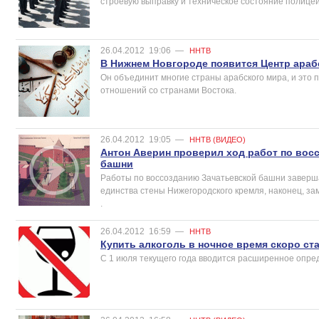
строевую выправку и техническое состояние полице
26.04.2012
19:06
—
ННТВ
В Нижнем Новгороде появится Центр араб
Он объединит многие страны арабского мира, и это 
отношений со странами Востока.
26.04.2012
19:05
—
ННТВ (ВИДЕО)
Антон Аверин проверил ход работ по вос
башни
Работы по воссозданию Зачатьевской башни заверша
единства стены Нижегородского кремля, наконец, зам
.
26.04.2012
16:59
—
ННТВ
Купить алкоголь в ночное время скоро ст
С 1 июля текущего года вводится расширенное опре