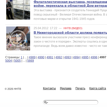
Филателистическая выставка, посвященн
войне, переехала в областной Дом ветера
Эта выставка - признается создатель Геннадий Пущин
повод серьезный - Великая Отечественная война. В 
почтовые марки и открытки 1941-1945 годов.
25.04.2012
17:22
—
ННТВ (ВИДЕО)
В Нижегородской области должна появить
Такое мнение высказали участники пресс-конференци
закон о чистоте и порядке». Эксперты сошлись в од
пропаганде. Ведь всем давно известно - чисто не там,
Страницы:
1
|
...
|
4989
|
4990
|
4991
|
4992
|
4993
|
4994
|
4995
|
4996
|
4997
5004
|
5005
|
...
|
5669
Контакты
Реклама
Печать
Карта сайта
© 2026 ННТВ