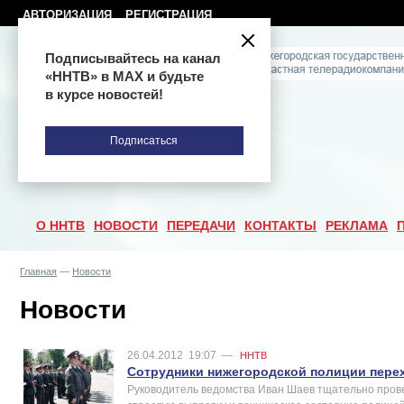
АВТОРИЗАЦИЯ
РЕГИСТРАЦИЯ
Подписывайтесь на канал
«ННТВ» в МАХ и будьте
в курсе новостей!
Подписаться
О ННТВ
НОВОСТИ
ПЕРЕДАЧИ
КОНТАКТЫ
РЕКЛАМА
Главная
—
Новости
Новости
26.04.2012
19:07
—
ННТВ
Сотрудники нижегородской полиции пере
Руководитель ведомства Иван Шаев тщательно прове