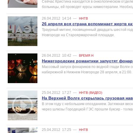
Сейчас Кристина находится в онкологическом отдел
больницы, ей проводят курсы химиотерапии. Необхо
26.04.2012
14:14
—
ННТВ
26 апреля вся страна вспоминает жертв 
Траурный митинг, посвященный двадцать шестой год
Новгороде на Староярмарочной площади.
26.04.2012
10:42
—
ВРЕМЯ Н
Нижегородские романтики запустят фонар
Массовый запуск фонариков по водной глади Волги 
набережной в Нижнем Новгороде 28 апреля, в 21:00.
25.04.2012
17:27
—
ННТВ (ВИДЕО)
На Верхней Волге открылась грузовая на
В этом году с небольшим опозданием. Затяжная вес
через шлюзы Городецкой ГЭС прошли буксир - толкач
25.04.2012
17:25
—
ННТВ