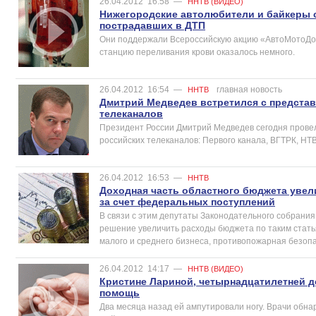
26.04.2012
16:58
—
ННТВ (ВИДЕО)
Нижегородские автолюбители и байкеры 
пострадавших в ДТП
Они поддержали Всероссийскую акцию «АвтоМотоДо
станцию переливания крови оказалось немного.
26.04.2012
16:54
—
главная новость
ННТВ
Дмитрий Медведев встретился с представ
телеканалов
Президент России Дмитрий Медведев сегодня провел
российских телеканалов: Первого канала, ВГТРК, НТВ
26.04.2012
16:53
—
ННТВ
Доходная часть областного бюджета увел
за счет федеральных поступлений
В связи с этим депутаты Законодательного собрани
решение увеличить расходы бюджета по таким статья
малого и среднего бизнеса, противопожарная безопа
26.04.2012
14:17
—
ННТВ (ВИДЕО)
Кристине Лариной, четырнадцатилетней де
помощь
Два месяца назад ей ампутировали ногу. Врачи обна