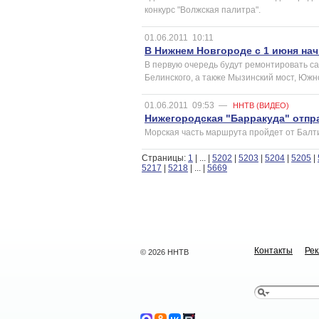
конкурс "Волжская палитра".
01.06.2011
10:11
В Нижнем Новгороде с 1 июня на
В первую очередь будут ремонтировать са
Белинского, а также Мызинский мост, Южн
01.06.2011
09:53
—
ННТВ (ВИДЕО)
Нижегородская "Барракуда" отпр
Морская часть маршрута пройдет от Балти
Страницы:
1
|
...
|
5202
|
5203
|
5204
|
5205
|
5217
|
5218
|
...
|
5669
Контакты
Ре
© 2026 ННТВ