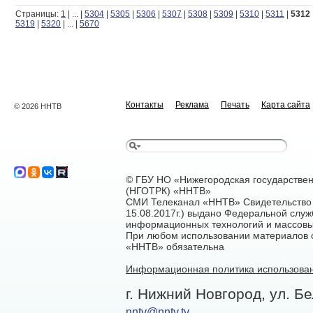
Страницы:
1
|
...
|
5304
|
5305
|
5306
|
5307
|
5308
|
5309
|
5310
|
5311
|
5312
5319
|
5320
|
...
|
5670
Контакты
Реклама
Печать
Карта сайта
© 2026 ННТВ
© ГБУ НО «Нижегородская государстве
(НГОТРК) «ННТВ»
СМИ Телеканал «ННТВ» Свидетельство 
15.08.2017г.) выдано Федеральной служ
информационных технологий и массовы
При любом использовании материалов са
«ННТВ» обязательна
Информационная политика использован
г. Нижний Новгород, ул. Бе
nntv@nntv.tv