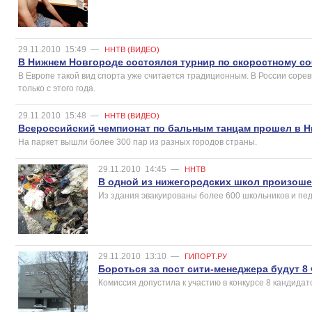
29.11.2010
15:49
—
ННТВ (ВИДЕО)
В Нижнем Новгороде состоялся турнир по скоростному с
В Европе такой вид спорта уже считается традиционным. В России соре
только с этого года.
29.11.2010
15:48
—
ННТВ (ВИДЕО)
Всероссийский чемпионат по бальным танцам прошел в 
На паркет вышли более 300 пар из разных городов страны.
29.11.2010
14:45
—
ННТВ
В одной из нижегородских школ произош
Из здания эвакуированы более 600 школьников и пед
29.11.2010
13:10
—
ГИПОРТ.РУ
Бороться за пост сити-менеджера будут 8
Комиссия допустила к участию в конкурсе 8 кандидато