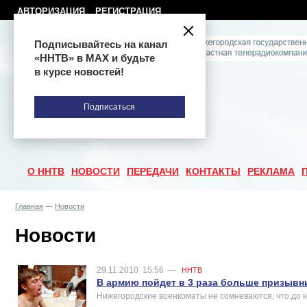
АВТОРИЗАЦИЯ
РЕГИСТРАЦИЯ
Подписывайтесь на канал
«ННТВ» в МАХ и будьте
в курсе новостей!
Подписаться
О ННТВ
НОВОСТИ
ПЕРЕДАЧИ
КОНТАКТЫ
РЕКЛАМА
Главная
—
Новости
Новости
29.11.2010
15:56
—
ННТВ
В армию пойдет в 3 раза больше призывн
Нижегородские военкоматы не сомневаются, что до к