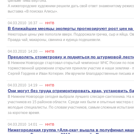
фильме Тима Бёртона.
А нижегородские художники решили дать свой ответ знаменитому режисс
выставка «В поисках Алисы».
04.03.2010
16:37
—
ННТВ
В ближайшие месяцы эксперты прогнозируют рост цен на 
Некоторые цены уже поползли вверх. Подорожали гречка, сыр и яйца. Ов
Правда чай, макароны, свинина и курица подешевели.
04.03.2010
14:20
—
ННТВ
Преодолеть стометровку и подняться по штурмовой лестни
В Нижнем Новгороде стартовал открытый чемпионат МЧС России по пож
торжественной церемонии открытия приняли участие и наши земляки - 
Сергей Гордеев и Иван Котюрин. Им вручили благодарственные письма и
04.03.2010
14:19
—
ННТВ
Они могут без труда отремонтировать кран, установить б
В Нижнем Новгороде сегодня выбрали лучшего слесаря-сантехника. На к
участников из 15 районов области. Среди них были и опытные мастера с
молодые специалисты. По словам участников, самым сложным испытание
за короткое время.
04.03.2010
14:01
—
ННТВ
Нижегородская группа «Аля-ска» вышла в полуфинал нац