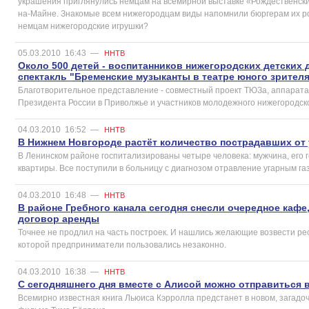
украшения приглянулись немцам на всемирной выставке «Рождественски
на-Майне. Знакомые всем нижегородцам виды напомнили бюргерам их р
немцам нижегородские игрушки?
05.03.2010
16:43
—
ННТВ
Около 500 детей - воспитанников нижегородских детских
спектакль "Бременские музыканты в театре юного зрителя
Благотворительное представление - совместный проект ТЮЗа, аппарат
Президента России в Приволжье и участников молодежного нижегородск
04.03.2010
16:52
—
ННТВ
В Нижнем Новгороде растёт количество пострадавших от 
В Ленинском районе госпитализированы четыре человека: мужчина, его г
квартиры. Все поступили в больницу с диагнозом отравление угарным га
04.03.2010
16:48
—
ННТВ
В районе Гребного канала сегодня снесли очередное кафе
договор аренды
Точнее не продлил на часть построек. И нашлись желающие возвести ре
которой предприниматели пользовались незаконно.
04.03.2010
16:38
—
ННТВ
С сегодняшнего дня вместе с Алисой можно отправиться 
Всемирно известная книга Льюиса Кэрролла предстанет в новом, загадо