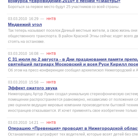
конкурса «Евровидение-2010» с песней «Пиастры»
Бороться за первое место будут 25 участников со всей страны.
03.03.2010
16:29
—
ННТВ
Медвежий угол
Так теперь называют поселок Дачный местные жители, а свою жизнь он
общественного транспорта. В район Красной Этны сейчас ходят всего дв
стоять на остановке.
03.03.2010
16:08
—
ННТВ
С 31 июля по 2 августа - в Дни празднования памяти пре
святейший патриарх Московский и всея Руси Кирилл пос
Об этом на пресс-конференции сообщил архиепископ Нижегородский и А
03.03.2010
15:58
—
ННТВ
Эффект сжатого звука
Нижегородец Артур Лукин создал уникальную стереофоническую систему. 
помещении распространяется равномерно, независимо от положения с
уже оценили ведущие мировые компании производители бытовой техник
иностранцев отказывается. И хочет применять свое изобретение только 
03.03.2010
14:21
—
ННТВ
Операцию «Превенция» проводят в Нижегородской облас
Останавливают и штрафуют тех водителей, которые возят детей без сп