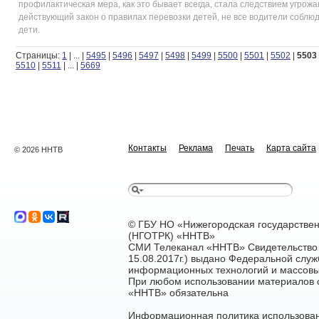
профилактическая мера, как это бывает всегда, стала следствием угрож
действующий закон о правилах перевозки детей, не все водители соблюд
дети.
Страницы:
1
|
...
|
5495
|
5496
|
5497
|
5498
|
5499
|
5500
|
5501
|
5502
|
5503
5510
|
5511
|
...
|
5669
Контакты
Реклама
Печать
Карта сайта
© 2026 ННТВ
© ГБУ НО «Нижегородская государстве
(НГОТРК) «ННТВ»
СМИ Телеканал «ННТВ» Свидетельство 
15.08.2017г.) выдано Федеральной служ
информационных технологий и массовы
При любом использовании материалов са
«ННТВ» обязательна
Информационная политика использован