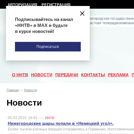
АВТОРИЗАЦИЯ
РЕГИСТРАЦИЯ
Подписывайтесь на канал
«ННТВ» в МАХ и будьте
в курсе новостей!
Подписаться
О ННТВ
НОВОСТИ
ПЕРЕДАЧИ
КОНТАКТЫ
РЕКЛАМА
Главная
—
Новости
Новости
05.03.2010
16:45
—
ННТВ
Нижегородские шары попали в «Немецкий угол».
Более тысячи елочных игрушек отправились в Германию. Изготовленны