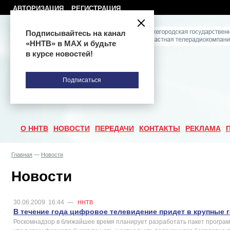
АВТОРИЗАЦИЯ
РЕГИСТРАЦИЯ
Подписывайтесь на канал
«ННТВ» в МАХ и будьте
в курсе новостей!
Подписаться
О ННТВ
НОВОСТИ
ПЕРЕДАЧИ
КОНТАКТЫ
РЕКЛАМА
Главная
—
Новости
Новости
30.06.2009
16:44
—
ННТВ
В течение года цифровое телевидение придет в крупные 
Роскомнадзор в ближайшее время планирует разработать пакет програм