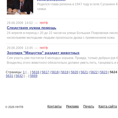
Родился глава региона в 1947 году в селе Сусанино 
семье.
29.06.2009
14:02
—
ННТВ
Следствию нужна помощь
24 апреля в период с 20 до 22 часов на улице Большая Покровская око
несколькими молодыми людьми произошла драка с применением ножа .
29.06.2009
13:45
—
ННТВ
Зоопарк "Мишутка" раздает животных
Сия участь уже постигла 6 молодых хорьков. Правда, только добрых рук
Владелец этого животного обязательно должен уметь петь, танцевать и 
Страницы:
1
|
...
|
5616
|
5617
|
5618
|
5619
|
5620
|
5621
|
5622
|
5623
|
5624
5631
|
5632
|
...
|
5669
Контакты
Реклама
Печать
Карта сайта
© 2026 ННТВ