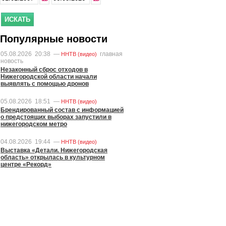
Популярные новости
05.08.2026
20:38
—
главная
ННТВ (видео)
новость
Незаконный сброс отходов в
Нижегородской области начали
выявлять с помощью дронов
05.08.2026
18:51
—
ННТВ (видео)
Брендированный состав с информацией
о предстоящих выборах запустили в
нижегородском метро
04.08.2026
19:44
—
ННТВ (видео)
Выставка «Детали. Нижегородская
область» открылась в культурном
центре «Рекорд»