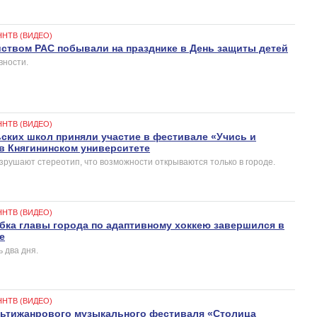
ННТВ (ВИДЕО)
йством РАС побывали на празднике в День защиты детей
вности.
ННТВ (ВИДЕО)
ьских школ приняли участие в фестивале «Учись и
 в Княгининском университете
зрушают стереотип, что возможности открываются только в городе.
ННТВ (ВИДЕО)
бка главы города по адаптивному хоккею завершился в
е
 два дня.
ННТВ (ВИДЕО)
льтижанрового музыкального фестиваля «Столица