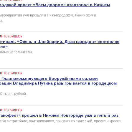
одской проект «Всем двором» стартовал в Нижнем
мероприятия уже прошли в Нижегородском, Ленинском и
х.
ННТВ (ВИДЕО)
тиваль «Осень в Швейцарии. Джаз народов» состоялся
рия»
лодые исполнители.
ННТВ (ВИДЕО)
о Главнокомандующего Вооружёнными силами
рации Владимира Путина разыгрывается в городецком
0 тысяч рублей.
ННТВ (ВИДЕО)
анофест» прошёл в Нижнем Новгороде уже в пятый раз
бя в стритболе, подтягиваниях, прыжках со скакалкой, прессе и кроссе.