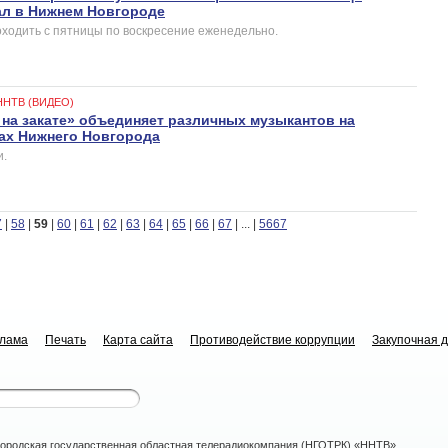
ал в Нижнем Новгороде
ходить с пятницы по воскресение еженедельно.
ННТВ (ВИДЕО)
на закате» объединяет различных музыкантов на
ах Нижнего Новгорода
и.
7
|
58
|
59
|
60
|
61
|
62
|
63
|
64
|
65
|
66
|
67
|
...
|
5667
клама
Печать
Карта сайта
Противодействие коррупции
Закупочная 
ородская государственная областная телерадиокомпания (НГОТРК) «ННТВ»