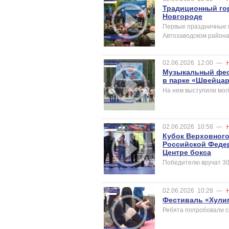
Традиционный гор
Новгороде
Первые праздничные 
Автозаводском района
02.06.2026
12:00
—
Музыкальный фес
в парке «Швейца
На нем выступили мо
02.06.2026
10:58
—
Кубок Верховног
Российской Феде
Центре бокса
Победителю вручат 30
02.06.2026
10:28
—
Фестиваль «Хулиг
Ребята попробовали се