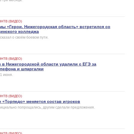
ННТВ (ВИДЕО)
мы «Герои. Нижегородская область» встретился со
инского колледжа
сказал о своём боевом пути.
ННТВ (ВИДЕО)
 в Нижегородской области удалили с ЕГЭ за
лефона и шпаргалки
1 июня.
ННТВ (ВИДЕО)
е «Торпедо» меняется состав игроков
фициально попрощались, другим сделали предложения.
ННТВ (ВИДЕО)