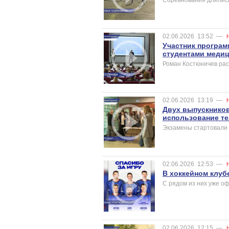
02.06.2026
13:52
—
Участник програм
студентами медиц
Роман Костюничев рас
02.06.2026
13:19
—
Двух выпускников
использование те
Экзамены стартовали 
02.06.2026
12:53
—
В хоккейном клуб
С рядом из них уже о
02.06.2026
12:15
—