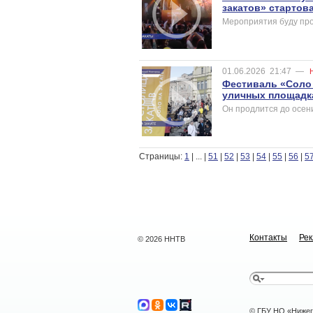
закатов» стартов
Мероприятия буду про
01.06.2026
21:47
—
Фестиваль «Соло 
уличных площадк
Он продлится до осен
Страницы:
1
|
...
|
51
|
52
|
53
|
54
|
55
|
56
|
5
Контакты
Ре
© 2026 ННТВ
© ГБУ НО «Нижег