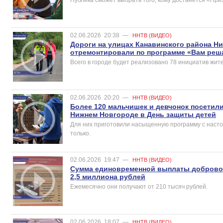
02.06.2026
20:38
—
ННТВ (ВИДЕО)
Дороги на улицах Канавинского района Н
отремонтировали по программе «Вам реш
Всего в городе будет реализовано 78 инициатив жит
02.06.2026
20:20
—
ННТВ (ВИДЕО)
Более 120 мальчишек и девчонок посетил
Нижнем Новгороде в День защиты детей
Для них приготовили насыщенную программу с насто
только.
02.06.2026
19:47
—
ННТВ (ВИДЕО)
Сумма единовременной выплаты добровол
2,5 миллиона рублей
Ежемесячно они получают от 210 тысяч рублей.
02.06.2026
18:07
—
ННТВ (ВИДЕО)