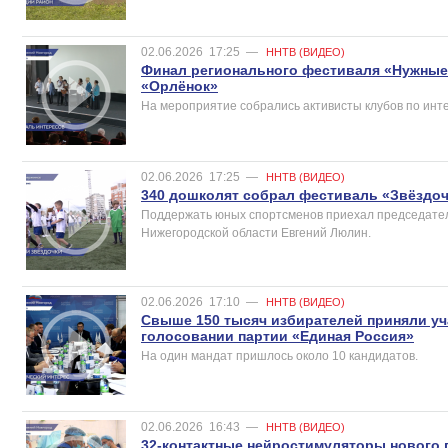
02.06.2026
17:25
—
ННТВ (ВИДЕО)
Финал регионального фестиваля «Нужные 
«Орлёнок»
На мероприятие собрались активисты клубов по инт
02.06.2026
17:25
—
ННТВ (ВИДЕО)
340 дошколят собрал фестиваль «Звёздоч
Поддержать юных спортсменов приехал председате
Нижегородской области Евгений Люлин.
02.06.2026
17:10
—
ННТВ (ВИДЕО)
Свыше 150 тысяч избирателей приняли уч
голосовании партии «Единая Россия»
На один мандат пришлось около 10 кандидатов.
02.06.2026
16:43
—
ННТВ (ВИДЕО)
32-контактные нейростимуляторы нового 