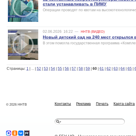
стали устанавливать в ПИМУ
Операции проводят по квотам на высокотехнологич
02.06.2026
16:22
—
ННТВ (ВИДЕО)
Новый детский сад на 240 мест открылся 
В этом помогла государственная программа «Компле
Страницы:
1
|
...
|
52
|
53
|
54
|
55
|
56
|
57
|
58
|
59
|
60
|
61
|
62
|
63
|
64
|
65
|
Контакты
Реклама
Печать
Карта сайта
© 2026 ННТВ