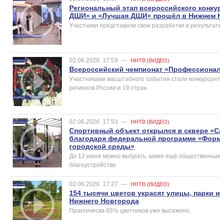
Региональный этап всероссийского конку
ДШИ» и «Лучшая ДШИ» прошёл в Нижнем 
Участники представили свои разработки и результат
02.06.2026
17:59
—
ННТВ (ВИДЕО)
Всероссийский чемпионат «Профессиона
Участниками масштабного события стали конкурсант
регионов России и 19 стран.
02.06.2026
17:53
—
ННТВ (ВИДЕО)
Спортивный объект открылся в сквере «
благодаря федеральной программе «Фор
городской среды»
До 12 июня можно выбрать, какие ещё общественные
благоустройстве.
02.06.2026
17:27
—
ННТВ (ВИДЕО)
154 тысячи цветов украсят улицы, парки 
Нижнего Новгорода
Практически 85% цветников уже высажено.