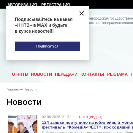
АВТОРИЗАЦИЯ
РЕГИСТРАЦИЯ
Подписывайтесь на канал
«ННТВ» в МАХ и будьте
в курсе новостей!
Подписаться
О ННТВ
НОВОСТИ
ПЕРЕДАЧИ
КОНТАКТЫ
РЕКЛАМА
Главная
—
Новости
Новости
02.06.2026
21:31
—
ННТВ (ВИДЕО)
124 заявки поступило на юбилейный мон
фестиваль «Комедiя-ФЕСТ», проходящий 
Публика сможет выбрать того, кому достанется «При