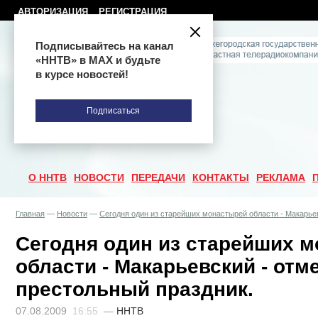
АВТОРИЗАЦИЯ
РЕГИСТРАЦИЯ
Подписывайтесь на канал
«ННТВ» в МАХ и будьте
в курсе новостей!
Подписаться
О ННТВ
НОВОСТИ
ПЕРЕДАЧИ
КОНТАКТЫ
РЕКЛАМА
Главная
—
Новости
—
Сегодня один из старейших монастырей области - Макарьев
Сегодня один из старейших 
области - Макарьевский - отм
престольный праздник.
07.08.2009
16:55
—
ННТВ