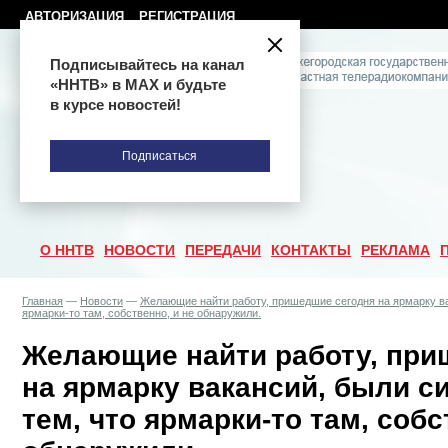
АВТОРИЗАЦИЯ
РЕГИСТРАЦИЯ
Подписывайтесь на канал
«ННТВ» в МАХ и будьте
в курсе новостей!
Подписаться
О ННТВ
НОВОСТИ
ПЕРЕДАЧИ
КОНТАКТЫ
РЕКЛАМА
Главная
—
Новости
—
Желающие найти работу, пришедшие сегодня на ярмарку ва
ярмарки-то там, собственно, и не обнаружили.
Желающие найти работу, при
на ярмарку вакансий, были 
тем, что ярмарки-то там, собс