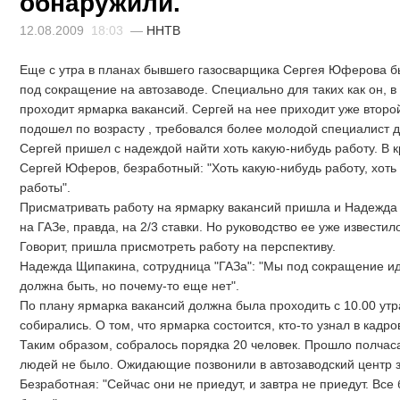
обнаружили.
12.08.2009
18:03
—
ННТВ
Еще с утра в планах бывшего газосварщика Сергея Юферова б
под сокращение на автозаводе. Специально для таких как он, в
проходит ярмарка вакансий. Сергей на нее приходит уже второй
подошел по возрасту , требовался более молодой специалист до
Сергей пришел с надеждой найти хоть какую-нибудь работу. В к
Сергей Юферов, безработный: "Хоть какую-нибудь работу, хоть 
работы".
Присматривать работу на ярмарку вакансий пришла и Надежда
на ГАЗе, правда, на 2/3 ставки. Но руководство ее уже известило
Говорит, пришла присмотреть работу на перспективу.
Надежда Щипакина, сотрудница "ГАЗа": "Мы под сокращение и
должна быть, но почему-то еще нет".
По плану ярмарка вакансий должна была проходить с 10.00 утра
собирались. О том, что ярмарка состоится, кто-то узнал в кадров
Таким образом, собралось порядка 20 человек. Прошло полчаса,
людей не было. Ожидающие позвонили в автозаводский центр за
Безработная: "Сейчас они не приедут, и завтра не приедут. Вс