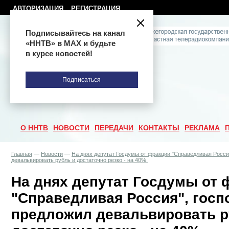
АВТОРИЗАЦИЯ
РЕГИСТРАЦИЯ
Подписывайтесь на канал
«ННТВ» в МАХ и будьте
в курсе новостей!
Подписаться
О ННТВ
НОВОСТИ
ПЕРЕДАЧИ
КОНТАКТЫ
РЕКЛАМА
Главная
—
Новости
—
На днях депутат Госдумы от фракции "Справедливая Росси
девальвировать рубль и достаточно резко - на 40%.
На днях депутат Госдумы от 
"Справедливая Россия", госп
предложил девальвировать р