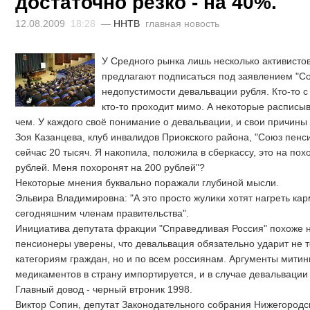
достаточно резко - на 40%.
12.08.2009
18:28
—
ННТВ
главная новость
У Средного рынка лишь несколько активисто
предлагают подписаться под заявлением "С
недопустимости девальвации рубля. Кто-то с
кто-то проходит мимо. А некоторые расписыв
чем. У каждого своё понимание о девальвации, и свои причины 
Зоя Казанцева, клуб инвалидов Приокского района, "Союз пенси
сейчас 20 тысяч. Я накопила, положила в сберкассу, это на пох
рублей. Меня похоронят на 200 рублей"?
Некоторые мнения буквально поражали глубиной мысли.
Эльвира Владимировна: "А это просто жулики хотят нагреть кар
сегодняшним членам правительства".
Инициатива депутата фракции "Справедливая Россия" похоже 
пенсионеры уверены, что девальвация обязательно ударит не
категориям граждан, но и по всем россиянам. Аргументы митин
медикаментов в страну импортируется, и в случае девальвации 
Главный довод - черный втроник 1998.
Виктор Сопин, депутат Законодательного собрания Нижегородск