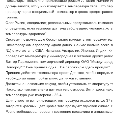
Пассажиры, только что прилетевшие рейсом Анталия-Нижний Но
догадываются, что у них измеряется температура тела. Это пе
проверку через специальный тепловизор в целях предотвращен
гриппа.
Олег Рысин, специалист, региональный представитель компании
определить, если температура тела заболевшего человека хоть 
температуры здорового".
Систему, позволяющую бесконтактно измерить температуру тел
Нижегородском аэропорту ждали давно. Сейчас больше всего з
N1) отмечается в США, Испании, Австралии, Японии, Индии, Ки
проверяют температуру у нижегородцев и жетелей других регио
Виктор Пархоменко, коммерческий директор ОАО "Международ
Новгород":"Зона прилета одна. Все пассажиры здесь пройдут".
Принцип действия тепловизора прост. Для того, чтобы определ
необходимо лишь пройти мимо датчиков установки.
Достаточно нескольких секунд, чтобы установить температуру 
Настолько чувствительны датчики тепловизора. Вот я здесь нах
температура уже измерена - 36,4.
Если у кого-то из прилетевших температура окажется выше 37 г
загорится красный цвет, кроме того прозвучит звуковой сигнал. 
Роспотребнадзора проверят состояние пассажира в индивидуа