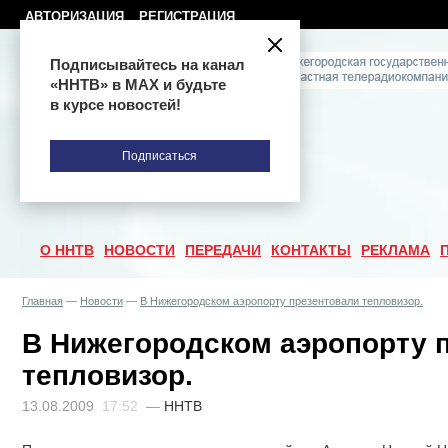
АВТОРИЗАЦИЯ
РЕГИСТРАЦИЯ
Подписывайтесь на канал
«ННТВ» в МАХ и будьте
в курсе новостей!
Подписаться
О ННТВ
НОВОСТИ
ПЕРЕДАЧИ
КОНТАКТЫ
РЕКЛАМА
Главная
—
Новости
—
В Нижегородском аэропорту презентовали тепловизор.
В Нижегородском аэропорту 
тепловизор.
13.08.2009
17:52
—
ННТВ