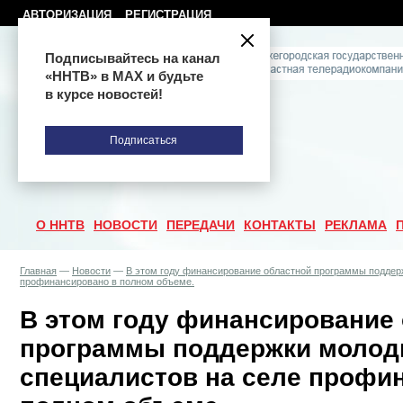
АВТОРИЗАЦИЯ
РЕГИСТРАЦИЯ
Подписывайтесь на канал
«ННТВ» в МАХ и будьте
в курсе новостей!
Подписаться
О ННТВ
НОВОСТИ
ПЕРЕДАЧИ
КОНТАКТЫ
РЕКЛАМА
Главная
—
Новости
—
В этом году финансирование областной программы поддер
профинансировано в полном объеме.
В этом году финансирование
программы поддержки моло
специалистов на селе профи