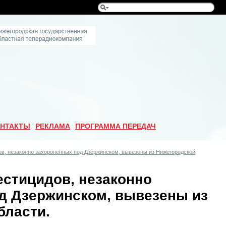
НТАКТЫ
РЕКЛАМА
ПРОГРАММА ПЕРЕДАЧ
ов, незаконно захороненных под Дзержинском, вывезены из Нижегородской
естицидов, незаконно
д Дзержинском, вывезены из
бласти.