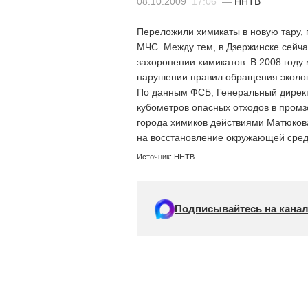
08.10.2009
17:06
—
ННТВ
Переложили химикаты в новую тару, 
МЧС. Между тем, в Дзержинске сейча
захоронении химикатов. В 2008 году
нарушении правил обращения эколог
По данным ФСБ, Генеральный директ
кубометров опасных отходов в пром
города химиков действиями Матюкова
на восстановление окружающей сред
Источник: ННТВ
Подписывайтесь на канал