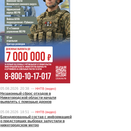
05.08.2026
20:38
—
ННТВ (видео)
Незаконный сброс отходов в
Нижегородской области начали
выявлять с помощью дронов
05.08.2026
18:51
—
ННТВ (видео)
Брендированный состав с информацией
о предстоящих выборах запустили в
нижегородском метро