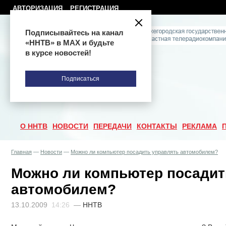
АВТОРИЗАЦИЯ
РЕГИСТРАЦИЯ
Подписывайтесь на канал
«ННТВ» в МАХ и будьте
в курсе новостей!
Подписаться
О ННТВ
НОВОСТИ
ПЕРЕДАЧИ
КОНТАКТЫ
РЕКЛАМА
Главная
—
Новости
—
Можно ли компьютер посадить управлять автомобилем?
Можно ли компьютер посадит
автомобилем?
13.10.2009
14:26
—
ННТВ