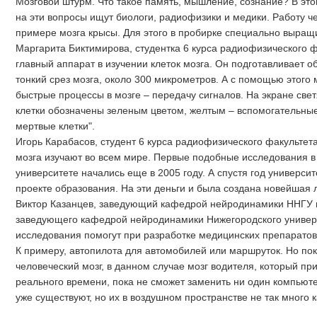
Мозговой штурм. Что такое память, мышление, сознание? В эт
на эти вопросы ищут биологи, радиофизики и медики. Работу ч
примере мозга крысы. Для этого в пробирке специально выращи
Маргарита Биктимирова, студентка 6 курса радиофизического 
главный аппарат в изучении клеток мозга. Он подготавливает о
тонкий срез мозга, около 300 микрометров. А с помощью этого
быстрые процессы в мозге – передачу сигналов. На экране свет
клетки обозначены зеленым цветом, желтым – вспомогательны
мертвые клетки".
Игорь Карабасов, студент 6 курса радиофизического факультет
мозга изучают во всем мире. Первые подобные исследования 
университете начались еще в 2005 году. А спустя год универси
проекте образования. На эти деньги и была создана новейшая
Виктор Казанцев, заведующий кафедрой нейродинамики ННГУ и
заведующего кафедрой нейродинамики Нижегородского универс
исследования помогут при разработке медицинских препаратов 
К примеру, автопилота для автомобилей или маршруток. Но пок
человеческий мозг, в данном случае мозг водителя, который п
реального времени, пока не сможет заменить ни один компьют
уже существуют, но их в воздушном пространстве не так много 