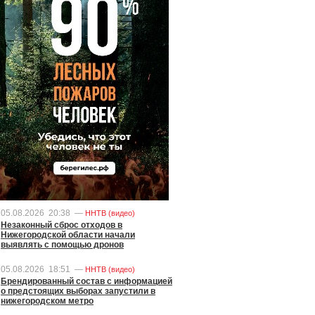
05.08.2026
20:38
—
ННТВ (видео)
Незаконный сброс отходов в
Нижегородской области начали
выявлять с помощью дронов
05.08.2026
18:51
—
ННТВ (видео)
Брендированный состав с информацией
о предстоящих выборах запустили в
нижегородском метро