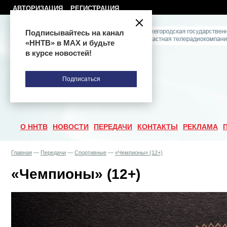
АВТОРИЗАЦИЯ
РЕГИСТРАЦИЯ
Подписывайтесь на канал
«ННТВ» в МАХ и будьте
в курсе новостей!
Подписаться
О ННТВ
НОВОСТИ
ПЕРЕДАЧИ
КОНТАКТЫ
РЕКЛАМА
Главная
—
Передачи
—
Спортивные
—
«Чемпионы» (12+)
«Чемпионы» (12+)