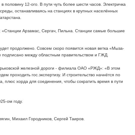
 в половину 12-ого. В пути чуть более шести часов. Электричка
 среды, останавливаясь на станциях в крупных населённых
атарстана.
: «Станции Арзамас, Сергач, Пильна. Станции самые большие
удет продолжено. Совсем скоро появится новая ветка «Мыза-
ве подписано между областным правительством и ГЖД.
орьковской железной дороги - филиала ОАО «РЖД»: «В этом
дем проходить гос.экспертизу. И строительство начнётся по
а, плюс хорда для соединения, чтобы сократить время в пути
25-ом году.
гин, Михаил Городников, Сергей Таиров.