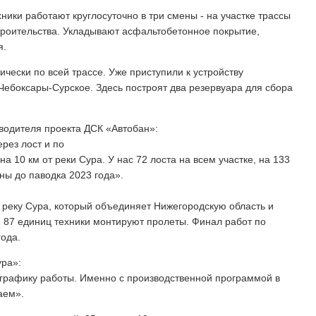
хники работают круглосуточно в три смены - на участке трассы
строительства. Укладывают асфальтобетонное покрытие,
я.
чески по всей трассе. Уже приступили к устройству
 Чебоксары-Сурское. Здесь построят два резервуара для сбора
оводителя проекта ДСК «Автобан»:
рез лост и по
а 10 км от реки Сура. У нас 72 лоста на всем участке, на 133
ны до паводка 2023 года».
з реку Сура, который объединяет Нижегородскую область и
и 87 единиц техники монтируют пролеты. Финал работ по
года.
ура»:
 графику работы. Именно с производственной программой в
аем».