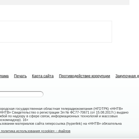
клама
Печать
Карта сайта
Противодействие коррупции
Закупочная 
ородская государственная областная телерадиокомпания (НГОТРК) «ННТВ»
НТВ» Свидетельство о регистрации Эл № ФС77-70671 (от 15.08.2017г.) выдано
жбой по надзору в сфере связи, информационных технологий и массовых
скомнадзор). 16+
зовании материалов сайта гиперссылка (hyperlink) на «ННТВ» обязательна
политика использования «cookie» – файлов