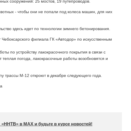
нных сооружений: 25 мостов, 19 путепроводов.
вотных - чтобы они не попали под колеса машин, для них
ьство здесь идет по технологии зимнего бетонирования.
т Чебоксарского филиала ГК «Автодор» по искусственным
оты по устройству лакокрасочного покрытия в связи с
т теплая погода, лакокрасочные работы возобновятся и
у трассы М-12 откроют в декабре следующего года.
ва
 «ННТВ» в МАХ и будьте в курсе новостей!