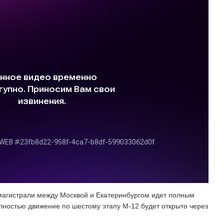
омагистрали между Москвой и Екатеринбургом идет полным
лностью движение по шестому этапу М-12 будет открыто через