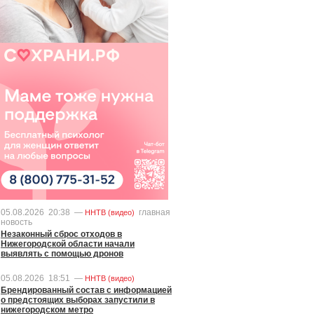
05.08.2026
20:38
—
главная
ННТВ (видео)
новость
Незаконный сброс отходов в
Нижегородской области начали
выявлять с помощью дронов
05.08.2026
18:51
—
ННТВ (видео)
Брендированный состав с информацией
о предстоящих выборах запустили в
нижегородском метро