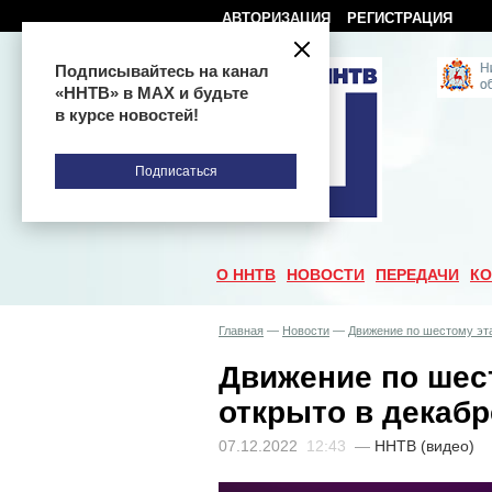
АВТОРИЗАЦИЯ
РЕГИСТРАЦИЯ
Подписывайтесь на канал
«ННТВ» в МАХ и будьте
в курсе новостей!
Подписаться
О ННТВ
НОВОСТИ
ПЕРЕДАЧИ
КО
Главная
—
Новости
—
Движение по шестому эта
Движение по шест
открыто в декабр
07.12.2022
12:43
—
ННТВ (видео)