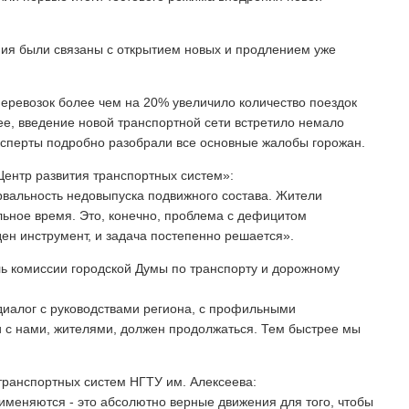
ния были связаны с открытием новых и продлением уже
перевозок более чем на 20% увеличило количество поездок
ее, введение новой транспортной сети встретило немало
ксперты подробно разобрали все основные жалобы горожан.
ентр развития транспортных систем»:
ервальность недовыпуска подвижного состава. Жители
ьное время. Это, конечно, проблема с дефицитом
ден инструмент, и задача постепенно решается».
ь комиссии городской Думы по транспорту и дорожному
 диалог с руководствами региона, с профильными
 с нами, жителями, должен продолжаться. Тем быстрее мы
 транспортных систем НГТУ им. Алексеева:
именяются - это абсолютно верные движения для того, чтобы