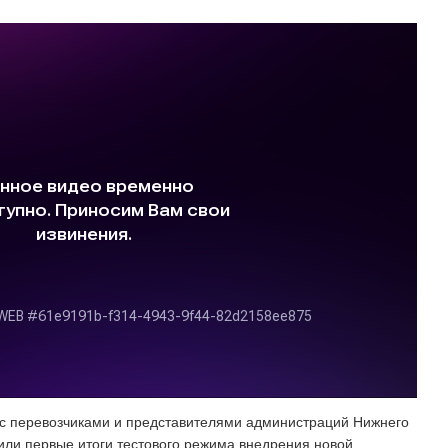
 с перевозчиками и представителями администраций Нижнего
или первые итоги тестового режима внедрения новой