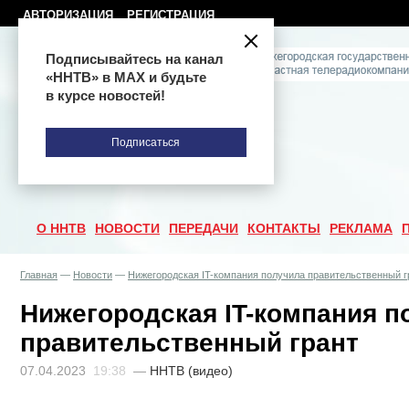
АВТОРИЗАЦИЯ
РЕГИСТРАЦИЯ
Подписывайтесь на канал
«ННТВ» в МАХ и будьте
в курсе новостей!
Подписаться
О ННТВ
НОВОСТИ
ПЕРЕДАЧИ
КОНТАКТЫ
РЕКЛАМА
Главная
—
Новости
—
Нижегородская IT-компания получила правительственный г
Нижегородская IT-компания п
правительственный грант
07.04.2023
19:38
—
ННТВ (видео)