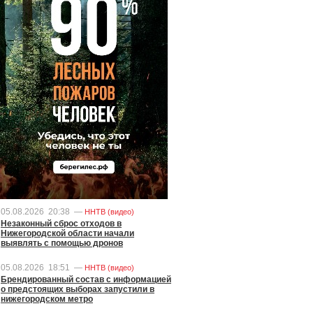
05.08.2026
20:38
—
ННТВ (видео)
Незаконный сброс отходов в
Нижегородской области начали
выявлять с помощью дронов
05.08.2026
18:51
—
ННТВ (видео)
Брендированный состав с информацией
о предстоящих выборах запустили в
нижегородском метро