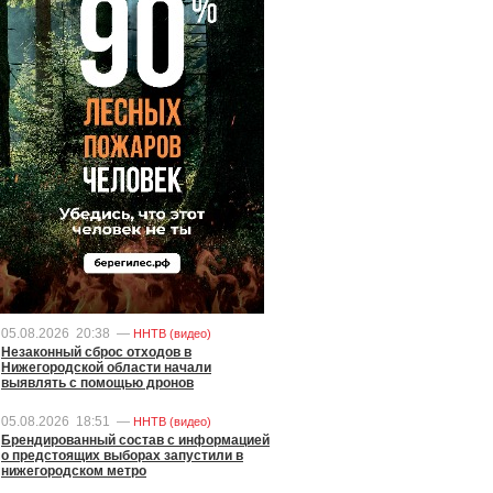
05.08.2026
20:38
—
ННТВ (видео)
Незаконный сброс отходов в
Нижегородской области начали
выявлять с помощью дронов
05.08.2026
18:51
—
ННТВ (видео)
Брендированный состав с информацией
о предстоящих выборах запустили в
нижегородском метро