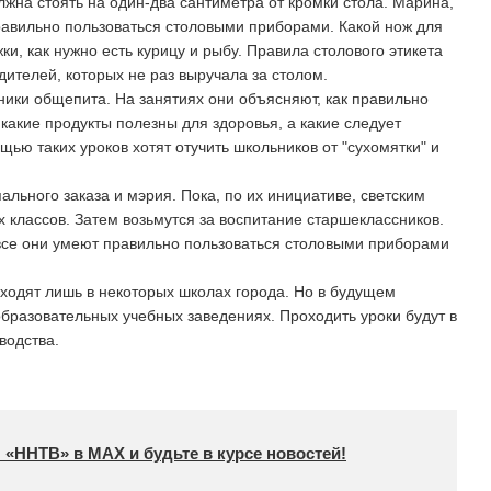
лжна стоять на один-два сантиметра от кромки стола. Марина,
 правильно пользоваться столовыми приборами. Какой нож для
ки, как нужно есть курицу и рыбу. Правила столового этикета
дителей, которых не раз выручала за столом.
ники общепита. На занятиях они объясняют, как правильно
какие продукты полезны для здоровья, а какие следует
щью таких уроков хотят отучить школьников от "сухомятки" и
льного заказа и мэрия. Пока, по их инициативе, светским
классов. Затем возьмутся за воспитание старшеклассников.
 все они умеют правильно пользоваться столовыми приборами
оходят лишь в некоторых школах города. Но в будущем
образовательных учебных заведениях. Проходить уроки будут в
водства.
 «ННТВ» в МАХ и будьте в курсе новостей!