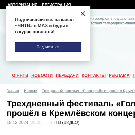
АВТОРИЗАЦИЯ
РЕГИСТРАЦИЯ
Подписывайтесь на канал
«ННТВ» в МАХ и будьте
в курсе новостей!
Подписаться
О ННТВ
НОВОСТИ
ПЕРЕДАЧИ
КОНТАКТЫ
РЕКЛАМА
Главная
—
Новости
—
Трехдневный фестиваль «Голос флейты» прошёл в Кремлё
Трехдневный фестиваль «Го
прошёл в Кремлёвском конце
15.12.2024
20:25
—
ННТВ (ВИДЕО)