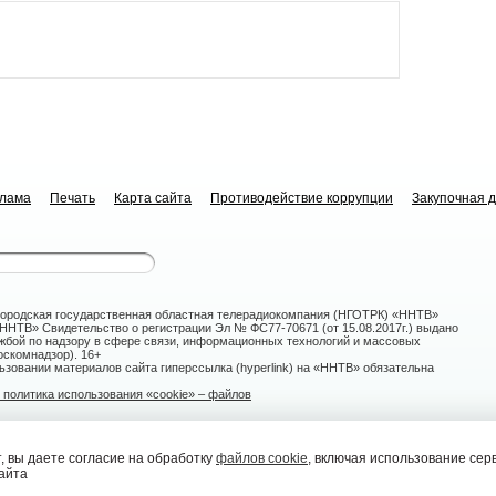
клама
Печать
Карта сайта
Противодействие коррупции
Закупочная 
ородская государственная областная телерадиокомпания (НГОТРК) «ННТВ»
НТВ» Свидетельство о регистрации Эл № ФС77-70671 (от 15.08.2017г.) выдано
жбой по надзору в сфере связи, информационных технологий и массовых
скомнадзор). 16+
зовании материалов сайта гиперссылка (hyperlink) на «ННТВ» обязательна
политика использования «cookie» – файлов
овгород, ул. Белинского, 9-а
 вы даете согласие на обработку
файлов cookie
, включая использование сер
айта