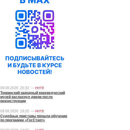
09.08.2026
20:33
—
ННТВ
Тонкинский народный краеведческий
музей распахнул двери после
реконструкции
09.08.2026
19:20
—
ННТВ
Судебные приставы прошли обучение
по программе «ГосСтарт»