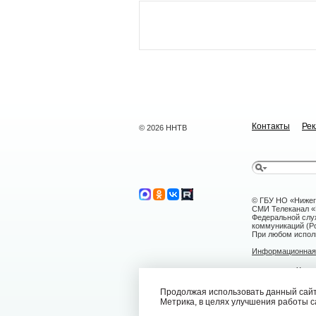
Контакты
Ре
© 2026 ННТВ
© ГБУ НО «Нижег
СМИ Телеканал «Н
Федеральной слу
коммуникаций (Ро
При любом исполь
Информационная 
г. Нижний Н
nntv@nntv.tv
Продолжая использовать данный сайт,
Метрика, в целях улучшения работы с