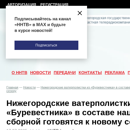
АВТОРИЗАЦИЯ
РЕГИСТРАЦИЯ
Подписывайтесь на канал
«ННТВ» в МАХ и будьте
в курсе новостей!
Подписаться
О ННТВ
НОВОСТИ
ПЕРЕДАЧИ
КОНТАКТЫ
РЕКЛАМА
Главная
—
Новости
—
Нижегородские ватерполистки из «Буревестника» в составе
сезону
Нижегородские ватерполистки
«Буревестника» в составе н
сборной готовятся к новому с