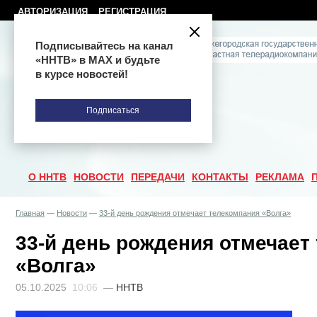
АВТОРИЗАЦИЯ
РЕГИСТРАЦИЯ
Подписывайтесь на канал
«ННТВ» в МАХ и будьте
в курсе новостей!
Подписаться
О ННТВ
НОВОСТИ
ПЕРЕДАЧИ
КОНТАКТЫ
РЕКЛАМА
Главная
—
Новости
—
33-й день рождения отмечает телекомпания «Волга»
33-й день рождения отмечает
«Волга»
05.10.2025
10:06
—
ННТВ