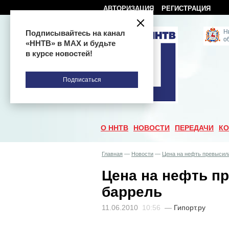
АВТОРИЗАЦИЯ
РЕГИСТРАЦИЯ
Подписывайтесь на канал
«ННТВ» в МАХ и будьте
в курсе новостей!
Подписаться
О ННТВ
НОВОСТИ
ПЕРЕДАЧИ
КО
Главная
—
Новости
—
Цена на нефть превысила
Цена на нефть п
баррель
11.06.2010
10:56
—
Гипорт.ру