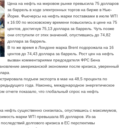
Цена на нефть на мировом рынке превысила 75 долларов
за баррель в ходе электронных торгов на бирже в Нью-
Йорке. Фьючерсы на нефть марки поставками в июле WTI
к 16:00 по московскому времени повысились в цене на 75
центов, достигнув 75,13 доллара за баррель. Чуть позже
они отступили от этих значений, опустившись до 74,82
доллара за баррель.
В то же время в Лондоне марка Brent подорожала на 16
центов до 74,43 доллара за баррель. Рост цен на нефть
вызван комментариями председателя ФРС Бена
ановление американской экономики после кризиса, уверенный
ллара.
нстрировала подъем экспорта в мае на 48,5 процента по
редыдущего года. Наконец, международное энергетическое
ом отчете показало, что глобальный спрос на нефть
на нефть существенно снизилась, опустившись с максимумов,
стоимость марки WTI превышала 85 долларов. Из-за
последствий долгового кризиса в ЕС перспективы