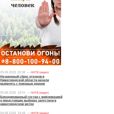
05.08.2026
20:38
—
ННТВ (видео)
Незаконный сброс отходов в
Нижегородской области начали
выявлять с помощью дронов
05.08.2026
18:51
—
ННТВ (видео)
Брендированный состав с информацией
о предстоящих выборах запустили в
нижегородском метро
04.08.2026
19:44
—
ННТВ (видео)