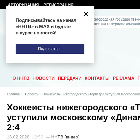
АВТОРИЗАЦИЯ
РЕГИСТРАЦИЯ
Подписывайтесь на канал
«ННТВ» в МАХ и будьте
в курсе новостей!
Подписаться
О ННТВ
НОВОСТИ
ПЕРЕДАЧИ
КОНТАКТЫ
РЕКЛАМА
Главная
—
Новости
—
Хоккеисты нижегородского «Торпедо» уступили московском
Хоккеисты нижегородского «
уступили московскому «Дина
2:4
16.02.2026
12:56
—
ННТВ (видео)