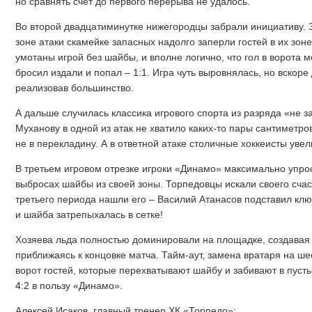
но сравнять счёт до первого перерыва не удалось.
Во второй двадцатиминутке нижегородцы забрали инициативу. З
зоне атаки скамейке запасных надолго заперли гостей в их зо
умотаны игрой без шайбы, и вполне логично, что гол в ворота 
бросил издали и попал – 1:1. Игра чуть выровнялась, но вскор
реализовав большинство.
А дальше случилась классика игрового спорта из разряда «не з
Муханову в одной из атак не хватило каких-то пары сантиметро
не в перекладину. А в ответной атаке столичные хоккеисты уве
В третьем игровом отрезке игроки «Динамо» максимально упрос
выбросах шайбы из своей зоны. Торпедовцы искали своего счаст
третьего периода нашли его – Василий Атанасов подставил клю
и шайба затрепыхалась в сетке!
Хозяева льда полностью доминировали на площадке, создавая
приближаясь к концовке матча. Тайм-аут, замена вратаря на ше
ворот гостей, которые перехватывают шайбу и забивают в пусты
4:2 в пользу «Динамо».
Алексей Исаков, главный тренер ХК «Торпедо»: