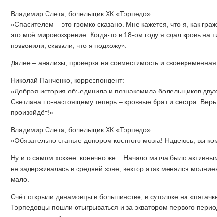
Владимир Слета, болельщик ХК «Торпедо»:
«Спасителем – это громко сказано. Мне кажется, что я, как гра
это моё мировоззрение. Когда-то в 18-ом году я сдал кровь на 
позвонили, сказали, что я подхожу».
Далее – анализы, проверка на совместимость и своевременная
Николай Панченко, корреспондент:
«Добрая история объединила и познакомила болельщиков двух
Светлана по-настоящему теперь – кровные брат и сестра. Верьт
произойдёт!»
Владимир Слета, болельщик ХК «Торпедо»:
«Обязательно станьте донором костного мозга! Надеюсь, вы ко
Ну и о самом хоккее, конечно же... Начало матча было активн
не задерживалась в средней зоне, вектор атак менялся молние
мало.
Счёт открыли динамовцы в большинстве, в сутолоке на «пятачк
Торпедовцы пошли отыгрываться и за экватором первого перио