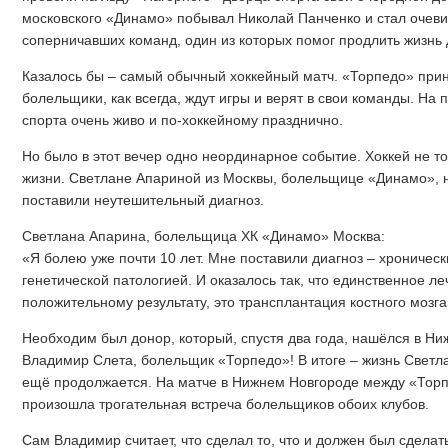
московского «Динамо» побывал Николай Панченко и стал очев
соперничавших команд, один из которых помог продлить жизнь 
Казалось бы – самый обычный хоккейный матч. «Торпедо» при
болельщики, как всегда, ждут игры и верят в свои команды. На
спорта очень живо и по-хоккейному празднично.
Но было в этот вечер одно неординарное событие. Хоккей не то
жизни. Светлане Апариной из Москвы, болельщице «Динамо», н
поставили неутешительный диагноз.
Светлана Апарина, болельщица ХК «Динамо» Москва:
«Я болею уже почти 10 лет. Мне поставили диагноз – хрониче
генетической патологией. И оказалось так, что единственное ле
положительному результату, это трансплантация костного мозга
Необходим был донор, который, спустя два года, нашёлся в Ни
Владимир Слета, болельщик «Торпедо»! В итоге – жизнь Светл
ещё продолжается. На матче в Нижнем Новгороде между «Тор
произошла трогательная встреча болельщиков обоих клубов.
Сам Владимир считает, что сделал то, что и должен был сделат