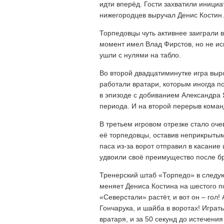
идти вперёд. Гости захватили иници
нижегородцев выручал Денис Костин.
Торпедовцы чуть активнее заиграли в
момент имел Влад Фирстов, но не ис
ушли с нулями на табло.
Во второй двадцатиминутке игра вы
работали вратари, которым иногда по
в эпизоде с добиванием Александра 
периода. И на второй перерыв коман
В третьем игровом отрезке стало оче
её торпедовцы, оставив неприкрытым
паса из-за ворот отправил в касание
удвоили своё преимущество после бр
Тренерский штаб «Торпедо» в следую
меняет Дениса Костина на шестого по
«Северстали» растёт, и вот он – гол
Гончарука, и шайба в воротах! Играт
вратаря, и за 50 секунд до истечени