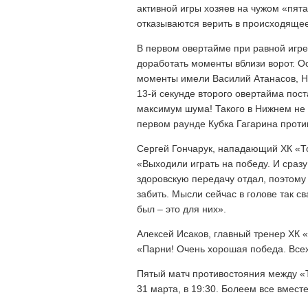
активной игры хозяев на чужом «пят
отказываются верить в происходящее
В первом овертайме при равной игре
доработать моменты вблизи ворот. О
моменты имели Василий Атанасов, Ник
13-й секунде второго овертайма пос
максимум шума! Такого в Нижнем не 
первом раунде Кубка Гагарина проти
Сергей Гончарук, нападающий ХК «Т
«Выходили играть на победу. И сраз
здоровскую передачу отдал, поэтому 
забить. Мысли сейчас в голове так с
был – это для них».
Алексей Исаков, главный тренер ХК 
«Парни! Очень хорошая победа. Всех
Пятый матч противостояния между «
31 марта, в 19:30. Болеем все вместе