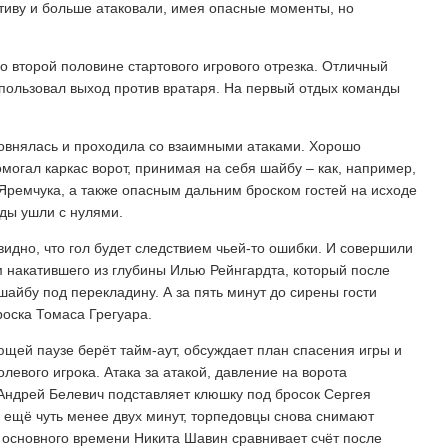
ативу и больше атаковали, имея опасные моменты, но
о второй половине стартового игрового отрезка. Отличный
пользовал выход против вратаря. На первый отдых команды
ровнялась и проходила со взаимными атаками. Хорошо
могал каркас ворот, принимая на себя шайбу – как, например,
Яремчука, а также опасным дальним броском гостей на исходе
ды ушли с нулями.
видно, что гол будет следствием чьей-то ошибки. И совершили
 накатившего из глубины Илью Рейнгардта, который после
 шайбу под перекладину. А за пять минут до сирены гости
оска Томаса Грегуара.
щей паузе берёт тайм-аут, обсуждает план спасения игры и
левого игрока. Атака за атакой, давление на ворота
! Андрей Белевич подставляет клюшку под бросок Сергея
ь ещё чуть менее двух минут, торпедовцы снова снимают
я основного времени Никита Шавин сравнивает счёт после