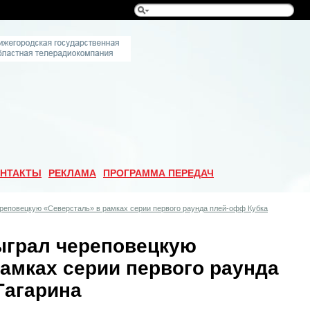
НТАКТЫ
РЕКЛАМА
ПРОГРАММА ПЕРЕДАЧ
реповецкую «Северсталь» в рамках серии первого раунда плей-офф Кубка
ыграл череповецкую
амках серии первого раунда
Гагарина