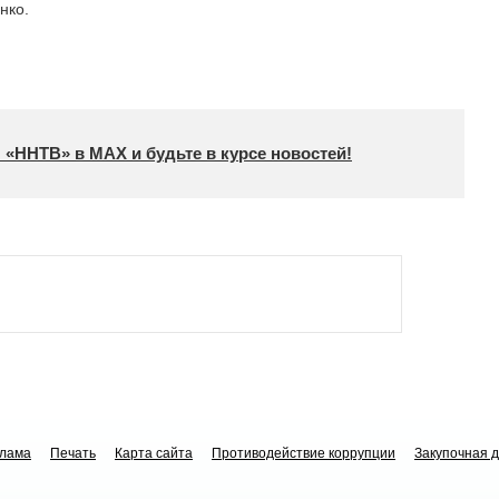
нко.
 «ННТВ» в МАХ и будьте в курсе новостей!
клама
Печать
Карта сайта
Противодействие коррупции
Закупочная 