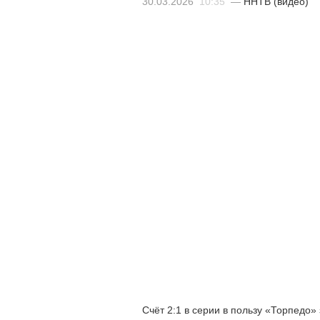
30.03.2026
10:35
—
ННТВ (видео)
Счёт 2:1 в серии в пользу «Торпедо»