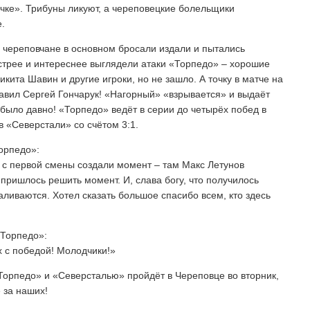
ачке». Трибуны ликуют, а череповецкие болельщики
.
 череповчане в основном бросали издали и пытались
стрее и интереснее выглядели атаки «Торпедо» – хорошие
ита Шавин и другие игроки, но не зашло. А точку в матче на
тавил Сергей Гончарук! «Нагорный» «взрывается» и выдаёт
было давно! «Торпедо» ведёт в серии до четырёх побед в
в «Северстали» со счётом 3:1.
орпедо»:
у с первой смены создали момент – там Макс Летунов
пришлось решить момент. И, слава богу, что получилось
валиваются. Хотел сказать большое спасибо всем, кто здесь
«Торпедо»:
 с победой! Молодчики!»
Торпедо» и «Северсталью» пройдёт в Череповце во вторник,
 за наших!