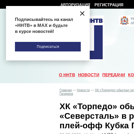
АВТОРИЗАЦИЯ
РЕГИСТРАЦИЯ
Подписывайтесь на канал
«ННТВ» в МАХ и будьте
в курсе новостей!
Подписаться
О ННТВ
НОВОСТИ
ПЕРЕДАЧИ
КО
Главная
—
Новости
—
ХК «Торпедо» обыграл че
Гагарина
ХК «Торпедо» об
«Северсталь» в р
плей-офф Кубка 