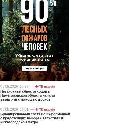
05.08.2026
20:38
—
ННТВ (видео)
Незаконный сброс отходов в
Нижегородской области начали
выявлять с помощью дронов
05.08.2026
18:51
—
ННТВ (видео)
Брендированный состав с информацией
о предстоящих выборах запустили в
нижегородском метро