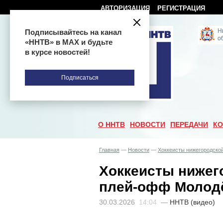
АВТОРИЗАЦИЯ
РЕГИСТРАЦИЯ
Подписывайтесь на канал
«ННТВ» в МАХ и будьте
в курсе новостей!
Подписаться
О ННТВ
НОВОСТИ
ПЕРЕДАЧИ
КО
Главная
—
Новости
—
Хоккеисты нижегородско
Хоккеисты нижег
плей-офф Молодё
30.03.2026
14:04
—
ННТВ (видео)