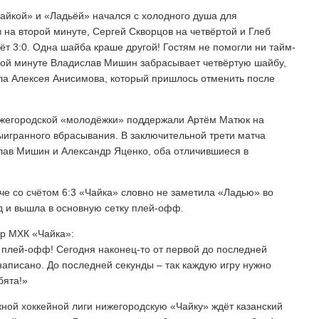
айкой» и «Ладьёй» начался с холодного душа для
 на второй минуте, Сергей Скворцов на четвёртой и Глеб
ёт 3:0. Одна шайба краше другой! Гостям не помогли ни тайм-
ьмой минуте Владислав Мишин забрасывает четвёртую шайбу,
ола Алексея Анисимова, который пришлось отменить после
ижегородской «молодёжки» поддержали Артём Матюк на
игранного вбрасывания. В заключительной трети матча
лав Мишин и Александр Яценко, оба отличившиеся в
че со счётом 6:3 «Чайка» словно не заметила «Ладью» во
д и вышла в основную сетку плей-офф.
ер МХК «Чайка»:
 плей-офф! Сегодня наконец-то от первой до последней
ь написано. До последней секунды – так каждую игру нужно
бята!»
ой хоккейной лиги нижегородскую «Чайку» ждёт казанский