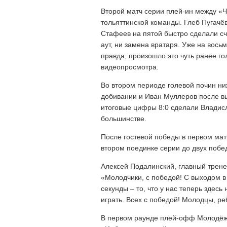
Второй матч серии плей-ин между «Ч
тольяттинской команды. Глеб Пугачёв
Стафеев на пятой быстро сделали сч
аут, ни замена вратаря. Уже на вос
правда, произошло это чуть ранее г
видеопросмотра.
Во втором периоде голевой почин н
добивании и Иван Муллеров после вы
итоговые цифры 8:0 сделали Владис
большинстве.
После гостевой победы в первом мат
втором поединке серии до двух побе
Алексей Подалинский, главный трен
«Молодчики, с победой! С выходом в
секунды – то, что у нас теперь здес
играть. Всех с победой! Молодцы, ре
В первом раунде плей-офф Молодёжн