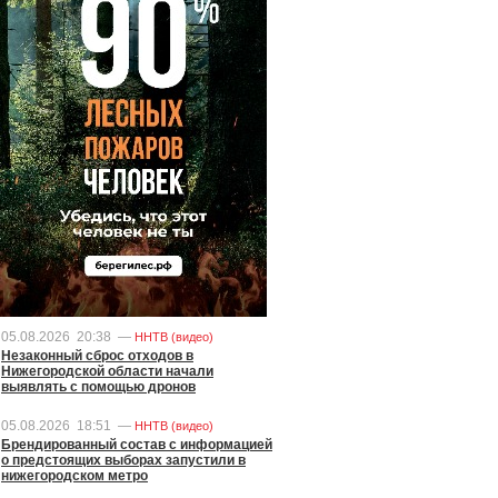
05.08.2026
20:38
—
ННТВ (видео)
Незаконный сброс отходов в
Нижегородской области начали
выявлять с помощью дронов
05.08.2026
18:51
—
ННТВ (видео)
Брендированный состав с информацией
о предстоящих выборах запустили в
нижегородском метро