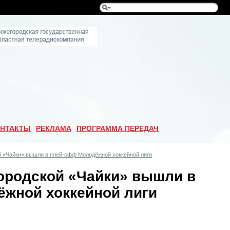
НТАКТЫ
РЕКЛАМА
ПРОГРАММА ПЕРЕДАЧ
й «Чайки» вышли в плей-офф Молодёжной хоккейной лиги
ородской «Чайки» вышли в
жной хоккейной лиги