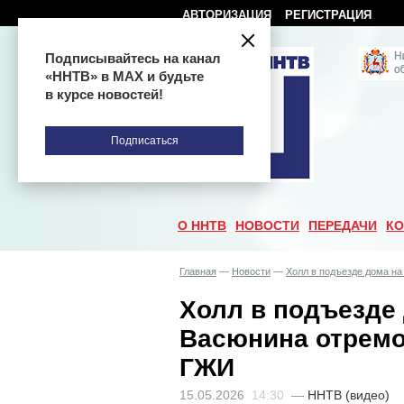
АВТОРИЗАЦИЯ
РЕГИСТРАЦИЯ
Подписывайтесь на канал
«ННТВ» в МАХ и будьте
в курсе новостей!
Подписаться
О ННТВ
НОВОСТИ
ПЕРЕДАЧИ
КО
Главная
—
Новости
—
Холл в подъезде дома н
Холл в подъезде
Васюнина отремо
ГЖИ
15.05.2026
14:30
—
ННТВ (видео)