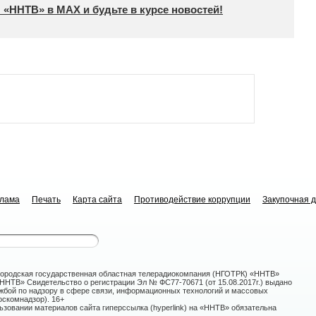
 «ННТВ» в МАХ и будьте в курсе новостей!
клама
Печать
Карта сайта
Противодействие коррупции
Закупочная 
ородская государственная областная телерадиокомпания (НГОТРК) «ННТВ»
НТВ» Свидетельство о регистрации Эл № ФС77-70671 (от 15.08.2017г.) выдано
жбой по надзору в сфере связи, информационных технологий и массовых
скомнадзор). 16+
зовании материалов сайта гиперссылка (hyperlink) на «ННТВ» обязательна