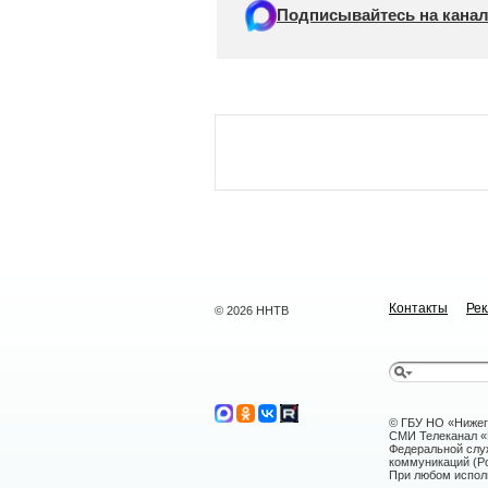
Подписывайтесь на канал
Контакты
Ре
© 2026 ННТВ
© ГБУ НО «Нижег
СМИ Телеканал «Н
Федеральной слу
коммуникаций (Ро
При любом исполь