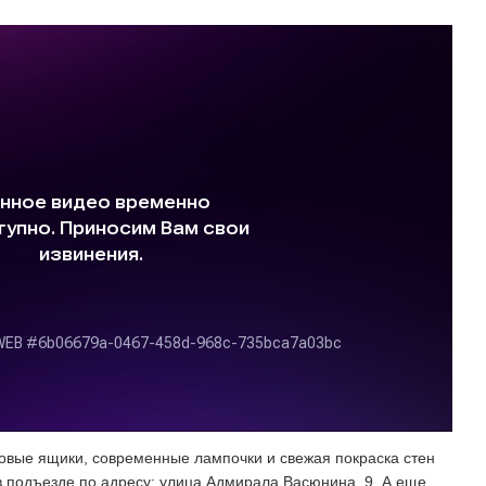
товые ящики, современные лампочки и свежая покраска стен
в подъезде по адресу: улица Адмирала Васюнина, 9. А еще