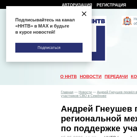
АВТОРИЗАЦИЯ
РЕГИСТРАЦИЯ
Подписывайтесь на канал
«ННТВ» в МАХ и будьте
в курсе новостей!
Подписаться
О ННТВ
НОВОСТИ
ПЕРЕДАЧИ
КО
Главная
—
Новости
—
Андрей Гнеушев провёл 
участников СВО в Семёнове
Андрей Гнеушев 
региональной ме
по поддержке уч