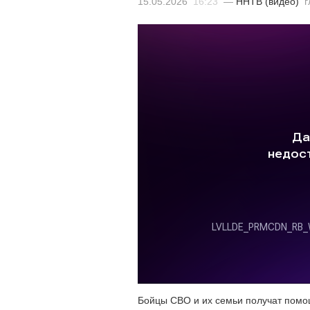
15.05.2026
16:23
—
ННТВ (видео)
г
Бойцы СВО и их семьи получат пом