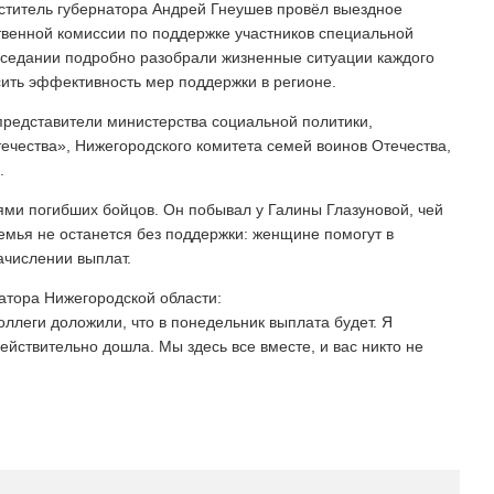
ститель губернатора Андрей Гнеушев провёл выездное
венной комиссии по поддержке участников специальной
аседании подробно разобрали жизненные ситуации каждого
сить эффективность мер поддержки в регионе.
представители министерства социальной политики,
чества», Нижегородского комитета семей воинов Отечества,
.
ями погибших бойцов. Он побывал у Галины Глазуновой, чей
Семья не останется без поддержки: женщине помогут в
числении выплат.
атора Нижегородской области:
оллеги доложили, что в понедельник выплата будет. Я
ействительно дошла. Мы здесь все вместе, и вас никто не