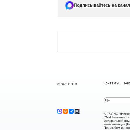
Подписывайтесь на канал
Контакты
Ре
© 2026 ННТВ
© ГБУ НО «Нижег
СМИ Телеканал «Н
Федеральной слу
коммуникаций (Ро
При любом исполь