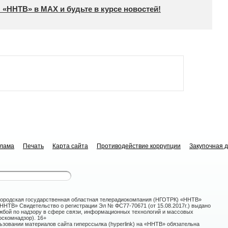
 «ННТВ» в МАХ и будьте в курсе новостей!
клама
Печать
Карта сайта
Противодействие коррупции
Закупочная 
ородская государственная областная телерадиокомпания (НГОТРК) «ННТВ»
НТВ» Свидетельство о регистрации Эл № ФС77-70671 (от 15.08.2017г.) выдано
жбой по надзору в сфере связи, информационных технологий и массовых
скомнадзор). 16+
зовании материалов сайта гиперссылка (hyperlink) на «ННТВ» обязательна