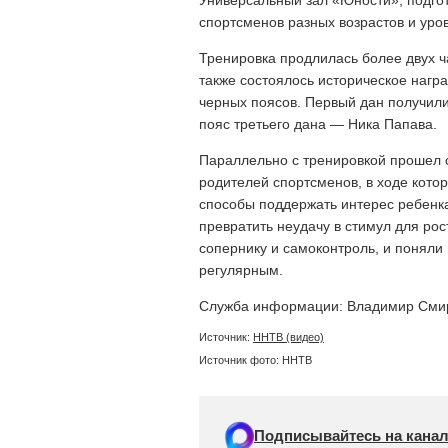
Универсальный зал «Юности», подгот
спортсменов разных возрастов и уро
Тренировка продлилась более двух ч
также состоялось историческое нагр
черных поясов. Первый дан получили
пояс третьего дана — Ника Папава.
Параллельно с тренировкой прошел 
родителей спортсменов, в ходе кото
способы поддержать интерес ребенка
превратить неудачу в стимул для ро
сопернику и самоконтроль, и поняли
регулярным.
Служба информации: Владимир Смир
Источник:
ННТВ (видео)
Источник фото: ННТВ
Подписывайтесь на канал