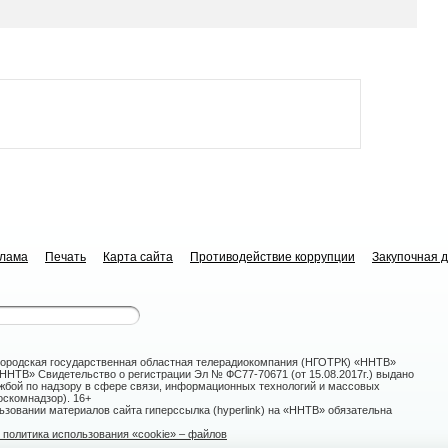
клама
Печать
Карта сайта
Противодействие коррупции
Закупочная 
ородская государственная областная телерадиокомпания (НГОТРК) «ННТВ»
НТВ» Свидетельство о регистрации Эл № ФС77-70671 (от 15.08.2017г.) выдано
жбой по надзору в сфере связи, информационных технологий и массовых
скомнадзор). 16+
зовании материалов сайта гиперссылка (hyperlink) на «ННТВ» обязательна
политика использования «cookie» – файлов