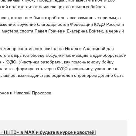
овленный к Кубку Победы, едва смог вместить почти 100
вней подготовки: от начинающих до опытных бойцов.
асов; в ходе нее были отработаны всевозможные приемы, а
аждение: вручение благодарностей Федерации КУДО России и
 мастера спорта Павел Грачев и Екатерина Войтех, а черный
семинар спортивного психолога Натальи Анашкиной для
рого в открытой беседе обсудили мотивацию в единоборствах и
 к КУДО. Участники разобрали, как помочь юному бойцу
ста и как формировать через КУДО дисциплину, уважение к
 главное: взаимодействие родителей с тренером должно быть
нов и Николай Прохоров.
 «ННТВ» в МАХ и будьте в курсе новостей!