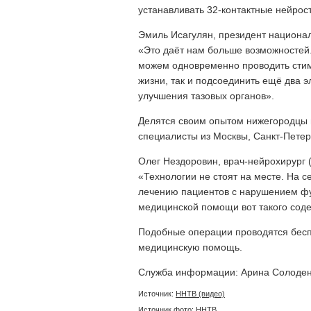
устанавливать 32-контактные нейрос
Эмиль Исагулян, президент национа
«Это даёт нам больше возможностей.
можем одновременно проводить стим
жизни, так и подсоединить ещё два 
улучшения тазовых органов».
Делятся своим опытом нижегородцы и
специалисты из Москвы, Санкт-Петер
Олег Нездоровин, врач-нейрохирург (
«Технологии не стоят на месте. На с
лечению пациентов с нарушением фу
медицинской помощи вот такого соде
Подобные операции проводятся беспл
медицинскую помощь.
Служба информации: Арина Солоденк
Источник:
ННТВ (видео)
Источник фото: ННТВ