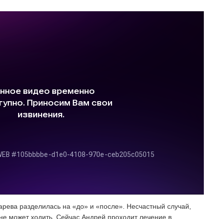
арева разделилась на «до» и «после». Несчастный случай,
 не может ходить. Сейчас Андрей проходит лечение в