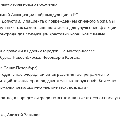
тимуляторы нового поколения.
льной Ассоциации нейромодуляции в РФ:
 Допустим, у пациента с повреждением спинного мозга мы
уляцию как самого спинного мозга для улучшения функции
электрода для стимуляции крестовых корешков с целью
 с врачами из других городов. На мастер-классе —
бурга, Новосибирска, Чебоксар и Кургана.
г. Санкт-Петербург):
егодня у нас очередной виток развития госпрограммы по
нкций тазовых органов, двигательных нарушений. Качество
ржания резко должно увеличиться, возрасти».
атно, в порядке очереди по квотам на высокотехнологичную
о, Алексей Завылов.