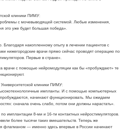
етской клиники ПИМУ:
и проблемы с мочевыводящей системой. Любые изменения,
я это уже будет большая победа».
. Благодаря накопленному опыту в лечении пациентов с
ми нижегородские врачи прямо сейчас проводят операцию по
тимуляторов. Первые в стране».
га врачи с помощью нейромодуляции как бы «пробуждают» те
нкционируют.
 Университетской клиники ПИМУ:
 высокотехнологичные импланты. И с помощью компьютерных
 пробуждаются, начинают функционировать. Мы ожидаем
остях: сначала очень слабо, потом они должны нарастать».
по имплантации 8-ми и 16-ти контактных нейростимуляторов.
овели более тысячи таких вмешательств. Теперь же
я флагманом — именно здесь впервые в России начинают