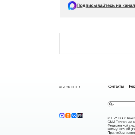
Подписывайтесь на канал
Контакты
Ре
© 2026 ННТВ
© ГБУ НО «Нижег
СМИ Телеканал «Н
Федеральной слу
коммуникаций (Ро
При любом исполь