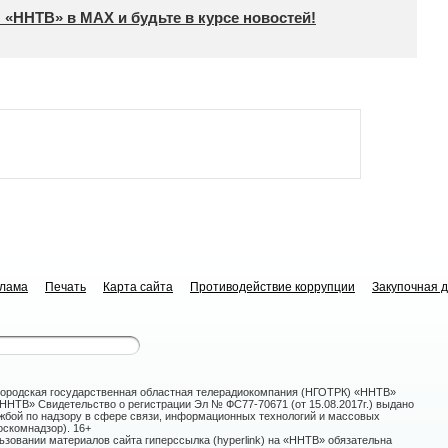
 «ННТВ» в МАХ и будьте в курсе новостей!
клама
Печать
Карта сайта
Противодействие коррупции
Закупочная 
ородская государственная областная телерадиокомпания (НГОТРК) «ННТВ»
НТВ» Свидетельство о регистрации Эл № ФС77-70671 (от 15.08.2017г.) выдано
жбой по надзору в сфере связи, информационных технологий и массовых
скомнадзор). 16+
зовании материалов сайта гиперссылка (hyperlink) на «ННТВ» обязательна