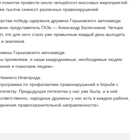
и помогли провести около четырёхсот массовых мероприятий.
лее тысячи семисот различных правонарушений.
рства победу одержала дружина Горьковского автозавода.
знан представитель ГАЗа — Александр Балясников. Четыре
рит, что для него стало уже привычным каждый день выходить
 и земляков.
ужины Горьковского автозавода:
е мы проявляем, и наши каждодневные, необходимые людям
шения и помогаем людям».
 Нижнего Новгорода:
 программа по профилактике правонарушений и борьбе с
тилетку. Предыдущая пятилетка у нас уже была, и в неё
ответственно, народные дружины у нас есть в каждом районе,
единения правоохранительной направленности».