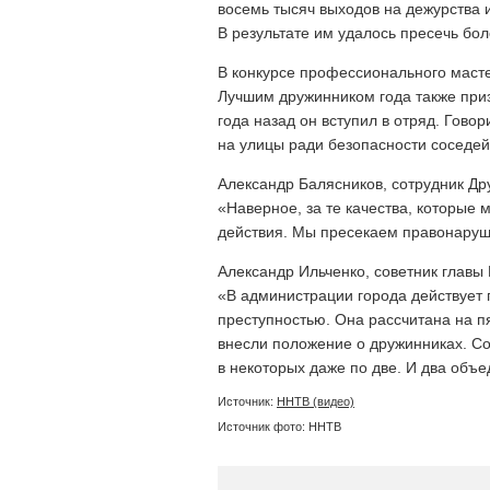
восемь тысяч выходов на дежурства 
В результате им удалось пресечь бо
В конкурсе профессионального масте
Лучшим дружинником года также при
года назад он вступил в отряд. Гово
на улицы ради безопасности соседей
Александр Балясников, сотрудник Др
«Наверное, за те качества, которы
действия. Мы пресекаем правонару
Александр Ильченко, советник главы
«В администрации города действует
преступностью. Она рассчитана на пя
внесли положение о дружинниках. Со
в некоторых даже по две. И два объ
Источник:
ННТВ (видео)
Источник фото: ННТВ