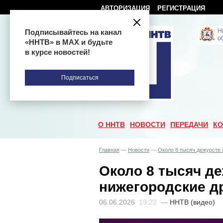
АВТОРИЗАЦИЯ
РЕГИСТРАЦИЯ
Подписывайтесь на канал
«ННТВ» в МАХ и будьте
в курсе новостей!
Подписаться
О ННТВ
НОВОСТИ
ПЕРЕДАЧИ
КО
Главная
—
Новости
—
Около 8 тысяч дежурств 
Около 8 тысяч д
нижегородские др
06.06.2026
19:22
—
ННТВ (видео)