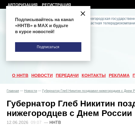
АВТОРИЗАЦИЯ
РЕГИСТРАЦИЯ
Подписывайтесь на канал
«ННТВ» в МАХ и будьте
в курсе новостей!
Подписаться
О ННТВ
НОВОСТИ
ПЕРЕДАЧИ
КОНТАКТЫ
РЕКЛАМА
Главная
—
Новости
—
Губернатор Глеб Никитин поздравил нижегородцев с Днем 
Губернатор Глеб Никитин поз
нижегородцев с Днем России
12.06.2026
09:07
—
ННТВ