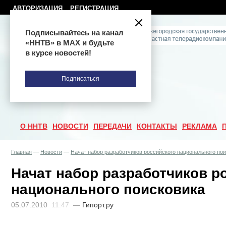
АВТОРИЗАЦИЯ
РЕГИСТРАЦИЯ
Подписывайтесь на канал
«ННТВ» в МАХ и будьте
в курсе новостей!
Подписаться
О ННТВ
НОВОСТИ
ПЕРЕДАЧИ
КОНТАКТЫ
РЕКЛАМА
Главная
—
Новости
—
Начат набор разработчиков российского национального по
Начат набор разработчиков р
национального поисковика
05.07.2010
11:47
—
Гипорт.ру