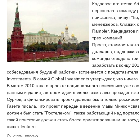
Кадровое агентство Ar
персонала в команду 
поисковика, пишут "Ве
менеджеров, близких к
Rambler. Кандидатов п
трех компаний.
Проект, стоимость кот
долларов, поддержива
команды отведено три
заработать к концу 20
собеседования будущий работник встречается с представителя
Investments. В самой Global Investments утверждают, что ничего
В марте 2010 года о проекте национального поисковика уже соо
данным издания, автором идеи являлся замглавы президентск
Сурков, а финансировать проект должны были только российск
Газета писала, что проект передан в ведение главы Минкомсвя
должен был стать "Ростелеком", также работающий над портало
такой поисковик должен стать более ориентированным на госу
пишет lenta.ru.
Источник:
Гипорт.ру