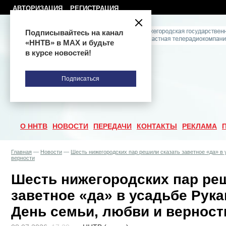
АВТОРИЗАЦИЯ
РЕГИСТРАЦИЯ
Подписывайтесь на канал
«ННТВ» в МАХ и будьте
в курсе новостей!
Подписаться
О ННТВ
НОВОСТИ
ПЕРЕДАЧИ
КОНТАКТЫ
РЕКЛАМА
Главная
—
Новости
—
Шесть нижегородских пар решили сказать заветное «да» в
верности
Шесть нижегородских пар ре
заветное «да» в усадьбе Рук
День семьи, любви и верност