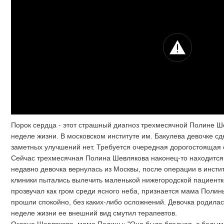
Порок сердца - этот страшный диагноз трехмесячной Полине Ш
неделе жизни. В московском институте им. Бакулева девочке с
заметных улучшений нет. Требуется очередная дорогостоящая 
Сейчас трехмесячная Полина Шевлякова наконец-то находится
недавно девочка вернулась из Москвы, после операции в инсти
клиники пытались вылечить маленькой нижегородской пациентк
прозвучал как гром среди ясного неба, признается мама Поли
прошли спокойно, без каких-либо осложнений. Девочка родилас
неделе жизни ее внешний вид смутил терапевтов.
Оксана Шевлякова, мама Полины: "Она была бледная, с белым