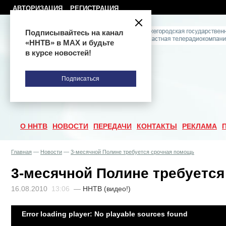
АВТОРИЗАЦИЯ
РЕГИСТРАЦИЯ
Подписывайтесь на канал
«ННТВ» в МАХ и будьте
в курсе новостей!
Подписаться
О ННТВ
НОВОСТИ
ПЕРЕДАЧИ
КОНТАКТЫ
РЕКЛАМА
Главная
—
Новости
—
3-месячной Полине требуется срочная помощь
3-месячной Полине требуетс
16.08.2010
13:06
—
ННТВ (видео!)
Error loading player: No playable sources found