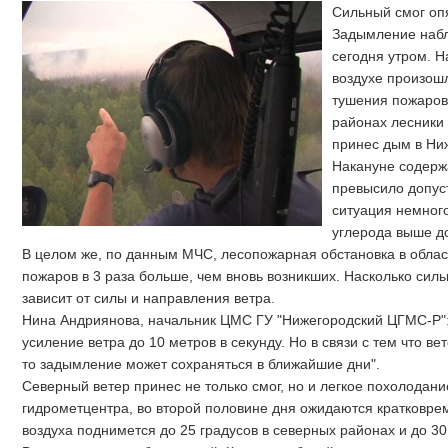
Сильный смог оп
Задымление набл
сегодня утром. 
воздухе произошл
тушения пожаров
районах лесники
принес дым в Ни
Накануне содержа
превысило допус
ситуация немног
углерода выше до
В целом же, по данным МЧС, лесопожарная обстановка в обла
пожаров в 3 раза больше, чем вновь возникших. Насколько сил
зависит от силы и направления ветра.
Нина Андриянова, начальник ЦМС ГУ "Нижегородский ЦГМС-Р"
усиление ветра до 10 метров в секунду. Но в связи с тем что в
то задымление может сохраняться в ближайшие дни".
Северный ветер принес не только смог, но и легкое похолодан
гидрометцентра, во второй половине дня ожидаются кратковре
воздуха поднимется до 25 градусов в северных районах и до 30