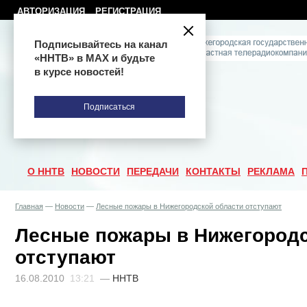
АВТОРИЗАЦИЯ
РЕГИСТРАЦИЯ
Подписывайтесь на канал
«ННТВ» в МАХ и будьте
в курсе новостей!
Подписаться
О ННТВ
НОВОСТИ
ПЕРЕДАЧИ
КОНТАКТЫ
РЕКЛАМА
Главная
—
Новости
—
Лесные пожары в Нижегородской области отступают
Лесные пожары в Нижегородс
отступают
16.08.2010
13:21
—
ННТВ