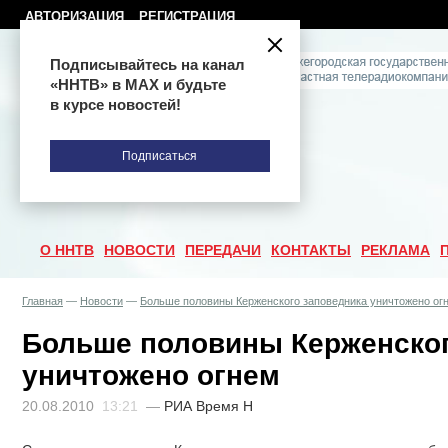
АВТОРИЗАЦИЯ
РЕГИСТРАЦИЯ
Подписывайтесь на канал
«ННТВ» в МАХ и будьте
в курсе новостей!
Подписаться
О ННТВ
НОВОСТИ
ПЕРЕДАЧИ
КОНТАКТЫ
РЕКЛАМА
Главная
—
Новости
—
Больше половины Керженского заповедника уничтожено ог
Больше половины Керженског
уничтожено огнем
20.08.2010
13:21
—
РИА Время Н