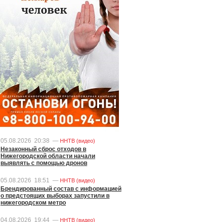
05.08.2026
20:38
—
ННТВ (видео)
Незаконный сброс отходов в
Нижегородской области начали
выявлять с помощью дронов
05.08.2026
18:51
—
ННТВ (видео)
Брендированный состав с информацией
о предстоящих выборах запустили в
нижегородском метро
04.08.2026
19:44
—
ННТВ (видео)