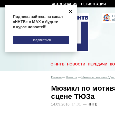
АВТОРИЗАЦИЯ
РЕГИСТРАЦИЯ
Подписывайтесь на канал
«ННТВ» в МАХ и будьте
в курсе новостей!
Подписаться
О ННТВ
НОВОСТИ
ПЕРЕДАЧИ
КО
Главная
—
Новости
—
Мюзикл по мотивам "Дон 
Мюзикл по мотива
сцене ТЮЗа
14.09.2010
14:31
—
ННТВ