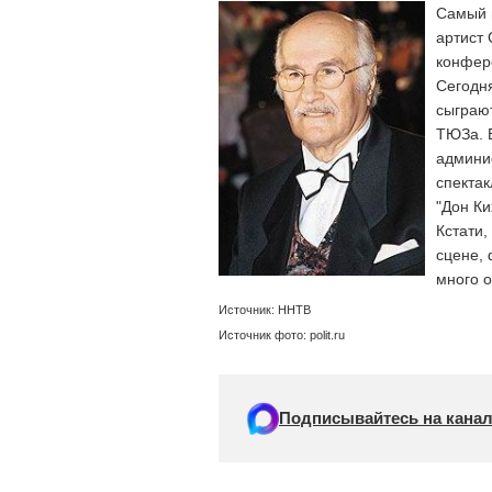
Самый 
артист 
конфер
Сегодн
сыграют
ТЮЗа. В
админи
спектак
"Дон Ки
Кстати,
сцене, 
много 
Источник: ННТВ
Источник фото: polit.ru
Подписывайтесь на канал