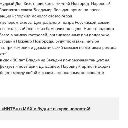
мудрый Дон Кихот приехал в Нижний Новгород. Народный
Советского союза Владимир Зельдин прямо на пресс-
енции исполнил монолог своего героя.
я вечером актеры Центрального театра Российской армии
 спектакль «Человек из Ламанчи» на сцене Нижегородского
сего в рамках гастролей, организованных при поддержке
страции Нижнего Новгорода, будут показаны четыре
ля: три комедии и драматический мюзикл по мотивам романа
хот".
 в свои 96 лет Владимир Зельдин по-прежнему танцует на
фехтует и поет арии Дульсинее. Народный артист находит
общего между собой и своим легендарным персонажем.
 «ННТВ» в МАХ и будьте в курсе новостей!