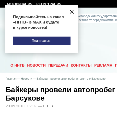
АВТОРИЗАЦИЯ
РЕГИСТРАЦИЯ
Подписывайтесь на канал
«ННТВ» в МАХ и будьте
в курсе новостей!
Подписаться
О ННТВ
НОВОСТИ
ПЕРЕДАЧИ
КОНТАКТЫ
РЕКЛАМА
Главная
—
Новости
—
Байкеры провели автопробег в память о Барсукове
Байкеры провели автопробег 
Барсукове
20.09.2010
15:16
—
ННТВ